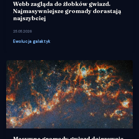
Webb zagląda do żłobków gwiazd.
Najmasywniejsze gromady dorastają
najszybciej
25.05.2026
Ewolucja galaktyk
Masywne gromady gwiazd dojrzewają