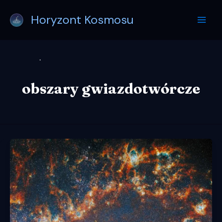
Przejdź
Horyzont Kosmosu
do
treści
obszary gwiazdotwórcze