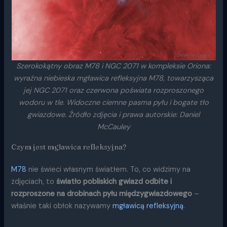
Szerokokątny obraz M78 i NGC 2071 w kompleksie Oriona:
wyraźna niebieska mgławica refleksyjna M78, towarzysząca
jej NGC 2071 oraz czerwona poświata rozproszonego
wodoru w tle. Widoczne ciemne pasma pyłu i bogate tło
gwiazdowe. Źródło zdjęcia i prawa autorskie: Daniel
McCauley
Czym jest mgławica refleksyjna?
M78
nie świeci własnym światłem. To, co widzimy na
zdjęciach, to
światło pobliskich gwiazd odbite i
rozproszone na drobinach pyłu międzygwiazdowego
–
właśnie taki obłok nazywamy
mgławicą refleksyjną
.