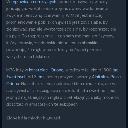
W
mgławicach emisyjnych
gorące, masywne gwiazdy
jonizują gaz wokół siebie, a zjonizowany wodór świeci
zwykle intensywną czerwienią. W M78 jest inaczej:
promieniowanie pobliskich gwiazd jest zbyt słabe, by
zjonizować gaz, ale wystarczająco silne, by rozpraszać się
na pyle. To rozproszenie – ten sam mechanizm fizyczny,
który sprawia, że ziemskie niebo jest
niebieskie
–
powoduje, że mgławica refleksyjna świeci przede
wszystkim na błękitno.
M78 leży w
konstelacji Oriona
, w odległości około 1500
lat
świetlnych
od
Ziemi
, nieco powyżej gwiazdy
Alnitak
w
Pasie
Oriona
. Na niebie zajmuje zaledwie kilka minut łuku, ale w
rzeczywistości rozciąga się na około 4 lata świetlne i jest
jedną z najjaśniejszych mgławic refleksyjnych, jaką możemy
dostrzec w amatorskich teleskopach.
Żłobek dla młodych gwiazd