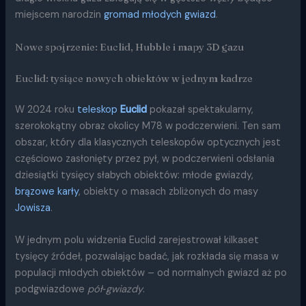
miejscem narodzin
gromad młodych gwiazd
.
Nowe spojrzenie: Euclid, Hubble i mapy 3D gazu
Euclid: tysiące nowych obiektów w jednym kadrze
W 2024 roku
teleskop
Euclid
pokazał spektakularny,
szerokokątny obraz okolicy M78 w podczerwieni. Ten sam
obszar, który dla klasycznych teleskopów optycznych jest
częściowo zasłonięty przez pył, w podczerwieni odsłania
dziesiątki tysięcy słabych obiektów: młode gwiazdy,
brązowe karły
, obiekty o masach zbliżonych do masy
Jowisza
.
W jednym polu widzenia Euclid zarejestrował kilkaset
tysięcy źródeł, pozwalając badać, jak rozkłada się masa w
populacji młodych obiektów – od normalnych gwiazd aż po
podgwiazdowe
pół‑gwiazdy
.