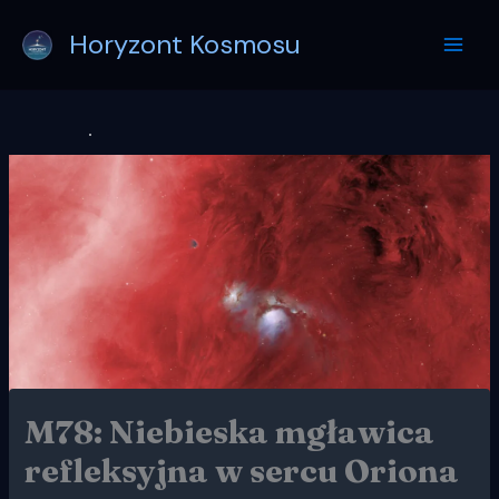
Przejdź
Horyzont Kosmosu
do
treści
M78: Niebieska mgławica
refleksyjna w sercu Oriona