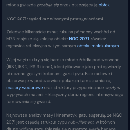
młoda gwiazda
przebija się
przez otaczający ją
obłok
.
NGC 2071: sąsiadka z własnymi protogwiazdami
Zaledwie kilkanaście minut łuku na północny wschód od
M78 znajduje się kolejny obiekt:
NGC 2071
, również
mgławica refleksyjna w tym samym
obłoku molekularnym
.
W jej wnętrzu kryją się bardzo młode źródła podczerwone
(IRS 1, IRS 2, IRS 3 i inne), identyfikowane jako protogwiazdy
otoczone gęstymi kokonami gazu i pyłu. Fale radiowe i
obserwacje w podczerwieni pokazują tam strumienie,
masery wodorowe
oraz struktury przypominające
węzły
w
wypływach materii – klasyczny obraz regionu intensywnego
formowania się gwiazd.
Najnowsze analizy masy i kinematyki gazu sugerują, że NGC
2071 jest częścią struktur typu
hub–filament
, w których
długie włókna gazu zbiegają się w gęstsze
węzły
będące