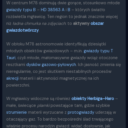
W centrum M78 dominują dwie gorące, stosunkowo młode
gwiazdy typu B
–
HD 38563 A
i
B
– których światło
rozświetla mgławicę. Ten region to jednak znacznie więcej
niż
ładna chmurka na zdjęciach
: to
aktywny
obszar
gwiazdotwórczy
.
W obłoku M78 astronomowie identyfikują dziesiątki
młodych obiektów gwiazdowych – m.in.
gwiazdy typu T
Tauri
, czyli młode, małomasywne gwiazdy wciąż otoczone
resztkami
dysków gazowo‑pyłowych
. Ich jasność zmienia się
nieregularnie, co jest skutkiem niestabilnych procesów
akrecji
materii i aktywności magnetycznej na ich
powierzchni.
W mgławicy widoczne są również
obiekty Herbiga–Haro
–
małe, świecące
plamki
powstające tam, gdzie szybkie
strumienie
materii wyrzucane z
protogwiazdy
uderzają w
otaczający gaz. To bardzo bezpośredni ślad trwającego
właśnie procesu narodzin gwiazd: widać dosłownie, jak