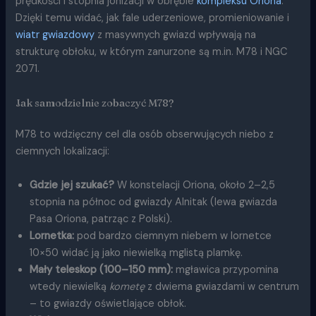
prędkości i stopnia jonizacji w obrębie
kompleksu Oriona
.
Dzięki temu widać, jak fale uderzeniowe, promieniowanie i
wiatr gwiazdowy
z masywnych gwiazd wpływają na
strukturę obłoku, w którym zanurzone są m.in. M78 i NGC
2071.
Jak samodzielnie zobaczyć M78?
M78 to wdzięczny cel dla osób obserwujących niebo z
ciemnych lokalizacji:
Gdzie jej szukać?
W konstelacji Oriona, około 2–2,5
stopnia na północ od gwiazdy Alnitak (lewa gwiazda
Pasa Oriona, patrząc z Polski).
Lornetka:
pod bardzo ciemnym niebem w lornetce
10×50 widać ją jako niewielką mglistą plamkę.
Mały teleskop (100–150 mm):
mgławica przypomina
wtedy niewielką
kometę
z dwiema gwiazdami w centrum
– to gwiazdy oświetlające obłok.