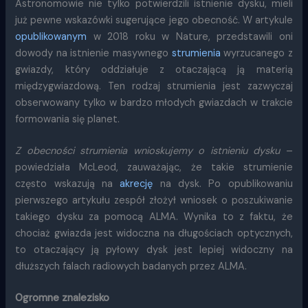
Astronomowie nie tylko potwierdzili istnienie dysku, mieli
już pewne wskazówki sugerujące jego obecność. W artykule
opublikowanym
w 2018 roku w Nature, przedstawili oni
dowody na istnienie masywnego
strumienia
wyrzucanego z
gwiazdy, który oddziałuje z otaczającą ją materią
międzygwiazdową. Ten rodzaj strumienia jest zazwyczaj
obserwowany tylko w bardzo młodych gwiazdach w trakcie
formowania się planet.
Z obecności strumienia wnioskujemy o istnieniu dysku
–
powiedziała McLeod, zauważając, że takie strumienie
często wskazują na
akrecję
na dysk. Po opublikowaniu
pierwszego artykułu zespół złożył wniosek o poszukiwanie
takiego dysku za pomocą ALMA. Wynika to z faktu, że
chociaż gwiazda jest widoczna na długościach optycznych,
to otaczający ją pyłowy dysk jest lepiej widoczny na
dłuższych falach radiowych badanych przez ALMA.
Ogromne znalezisko