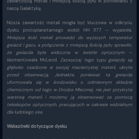
zawartością metali i mniejszą ilością pyłu w porównaniu z
naszą Galaktyką.
Niższa zawartość metali mogła być kluczowa w odkryciu
dysku protoplanetarnego wokół HH 1177 – wyjaśniła.
Mniejsza ilość metali prowadzi do wyższych temperatur
gwiazd i gazu, a połączenie z mniejszą ilością pyłu sprawiło,
że gwiazda była widoczna w świetle optycznym
–
skomentowała McLeod.
Zazwyczaj tego typu gwiazdy są
głęboko osadzone w swojej macierzystej materii, ukryte
przed obserwacją. Jednakże, ponieważ ta gwiazda
uformowała się w środowisku o odmiennym składzie
chemicznym od tego w Drodze Mlecznej, nie jest przykryta
warstwą materii i możemy ją obserwować za pomocą
teleskopów optycznych, pracujących w zakresie widzialnym
dla ludzkiego oka.
Wskazówki dotyczące dysku