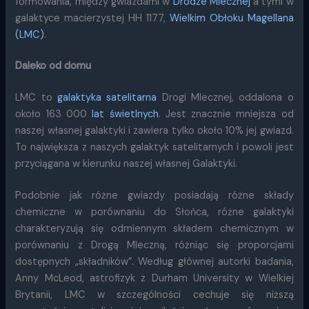
formowania, między gwiazdami w
Drodze Mlecznej
a tymi w
galaktyce macierzystej HH 1177,
Wielkim Obłoku Magellana
(LMC)
.
Daleko od domu
LMC to
galaktyka satelitarna
Drogi Mlecznej, oddalona o
około 163 000
lat świetlnych
. Jest znacznie mniejsza od
naszej własnej galaktyki i zawiera tylko około 10% jej gwiazd.
To największa z naszych galaktyk satelitarnych i powoli jest
przyciągana w kierunku naszej własnej Galaktyki.
Podobnie jak różne gwiazdy posiadają różne składy
chemiczne w porównaniu do Słońca, różne galaktyki
charakteryzują się odmiennym składem chemicznym w
porównaniu z Drogą Mleczną, różniąc się proporcjami
dostępnych „składników”. Według głównej autorki badania,
Anny McLeod, astrofizyk z Durham University w Wielkiej
Brytanii, LMC w szczególności cechuje się niższą