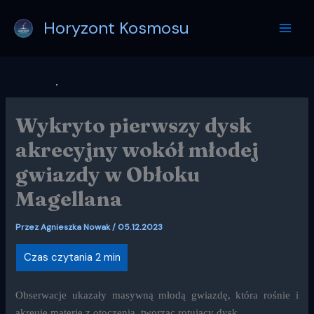
Przejdź
Horyzont Kosmosu
do
treści
Wykryto pierwszy dysk
akrecyjny wokół młodej
gwiazdy w Obłoku
Magellana
Przez
Agnieszka Nowak
/
05.12.2023
Obserwacje ukazały masywną młodą gwiazdę, która rośnie i
akreuje materię z otoczenia, tworząc rotujący dysk.