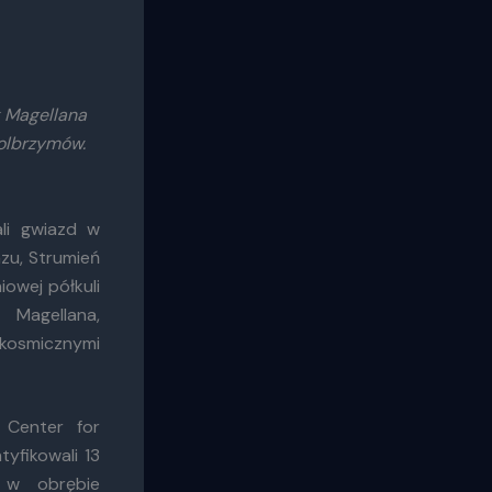
k Magellana
 olbrzymów.
ali gwiazd w
zu, Strumień
iowej półkuli
gellana,
 kosmicznymi
 Center for
yfikowali 13
e w obrębie