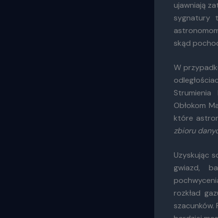
ujawniają z
sygnatury t
astronomom 
skąd pochod
W przypadku
odległości
Strumienia
Obłokom Mag
które astr
zbioru dany
Uzyskując s
gwiazd, ba
pochwycenia
rozkład ga
szacunków. 