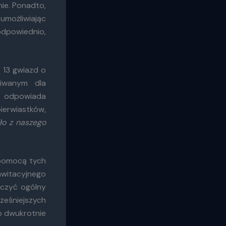
ie. Ponadto,
umożliwiając
odpowiednio,
 13 gwiazd o
kiwanym dla
d odpowiada
ierwiastków,
ło z naszego
 pomocą tych
witacyjnego
iczyć ogólny
eśniejszych
o dwukrotnie