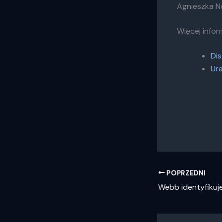
Agnieszka 
Więcej inform
Dis
Ura
POPRZEDNI