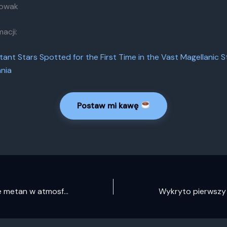
Nowak
acji:
tant Stars Spotted for the First Time in the Vast Magellanic 
nia
Postaw mi kawę
Webb identyfikuje metan w atmosferze egzoplanety