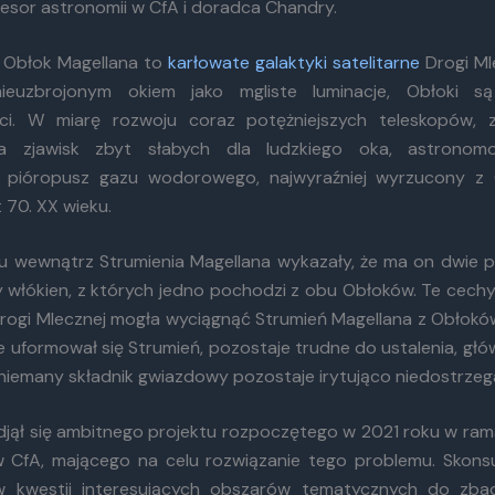
fesor astronomii w CfA i doradca Chandry.
ły Obłok Magellana to
karłowate
galaktyki satelitarne
Drogi Ml
ieuzbrojonym okiem jako mgliste luminacje, Obłoki 
ści. W miarę rozwoju coraz potężniejszych teleskopów, 
ia zjawisk zbyt słabych dla ludzkiego oka, astronomo
y pióropusz gazu wodorowego, najwyraźniej wyrzucony z
 70. XX wieku.
u wewnątrz Strumienia Magellana wykazały, że ma on dwie p
y włókien, z których jedno pochodzi z obu Obłoków. Te cechy
Drogi Mlecznej mogła wyciągnąć Strumień Magellana z Obłoków
e uformował się Strumień, pozostaje trudne do ustalenia, głó
niemany składnik gwiazdowy pozostaje irytująco niedostrzega
jął się ambitnego projektu rozpoczętego w 2021 roku w ra
 CfA, mającego na celu rozwiązanie tego problemu. Skonsu
 kwestii interesujących obszarów tematycznych do zbad