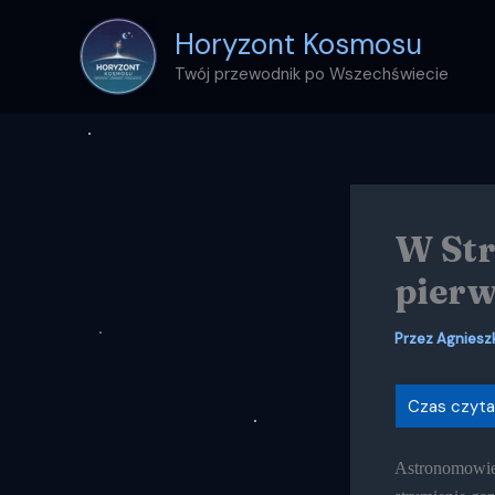
Przejdź
Horyzont Kosmosu
do
treści
Twój przewodnik po Wszechświecie
W Str
pierw
Przez
Agniesz
Astronomowie