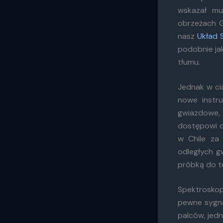
wskazał mu
obrzeżach G
nasz
Układ 
podobnie ja
tłumu.
Jednak w ci
nowe instr
gwiazdowe,
dostępowi 
w Chile za 
odległych g
próbką do te
Spektroskopi
pewne sygna
palców, jed