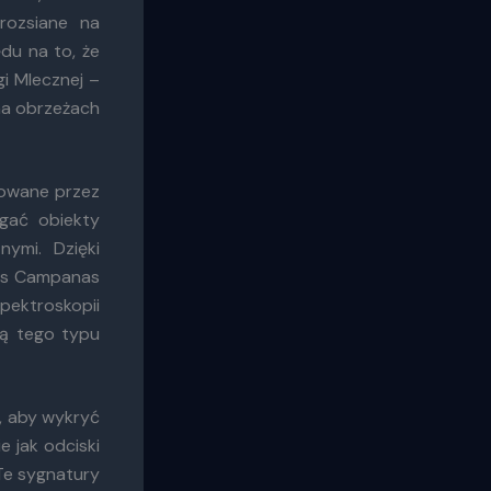
rozsiane na
du na to, że
i Mlecznej –
na obrzeżach
cowane przez
egać obiekty
ymi. Dzięki
as Campanas
pektroskopii
zą tego typu
u, aby wykryć
 jak odciski
Te sygnatury