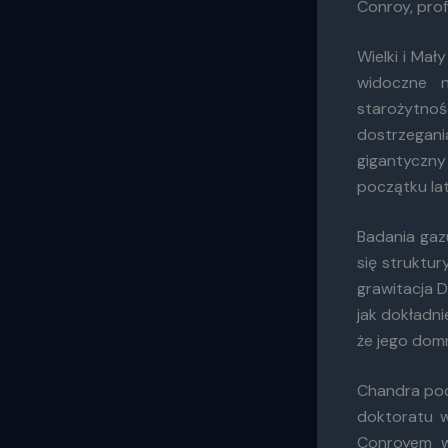
Conroy, pro
Wielki i Ma
widoczne n
starożytno
dostrzegan
gigantyczn
początku lat
Badania gaz
się struktur
grawitacja 
jak dokładni
że jego dom
Chandra pod
doktoratu w
Conroyem w