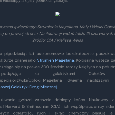
zu emanującym z pary pobliskich galaktyk.
styczna gwiezdnego Strumienia Magellana. Mały i Wielki Obło
ą po prawej stronie. Na ilustracji widać także 13 czerwonych
Źródło: CfA / Melissa Weiss
e pięćdziesiąt lat astronomowie bezskutecznie poszukiw
rukturze znanej jako
Strumień Magellana
. Kolosalna wstęga ga
ozciąga się na prawie 300 średnic tarczy Księżyca na połudn
podążając za galaktykami Obłoków Ma
wikipedia.org/wiki/Obłoki_Magellana dwiema najbliższymi
naszej Galaktyki Drogi Mlecznej
.
ukiwania gwiazd wreszcie dobiegły końca. Naukowcy z
s | Harvard & Smithsonian (CfA) i ich współpracownicy zident
órych odległości, ruch i skład chemiczny plasują j