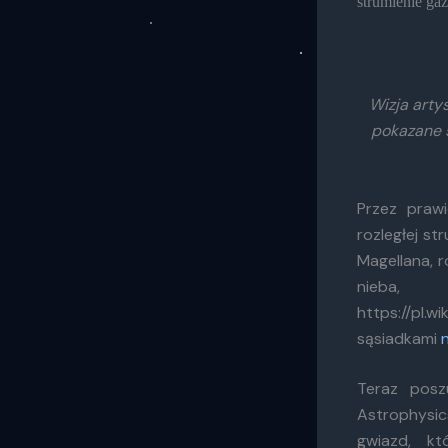
strumienie ga
Wizja arty
pokazane s
Przez prawi
rozległej st
Magellana, r
nieba, 
https://pl.
sąsiadkami
Teraz posz
Astrophysic
gwiazd, kt