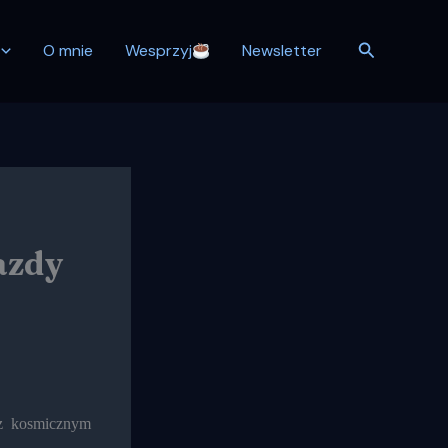
Szukaj
O mnie
Wesprzyj
Newsletter
azdy
 z kosmicznym