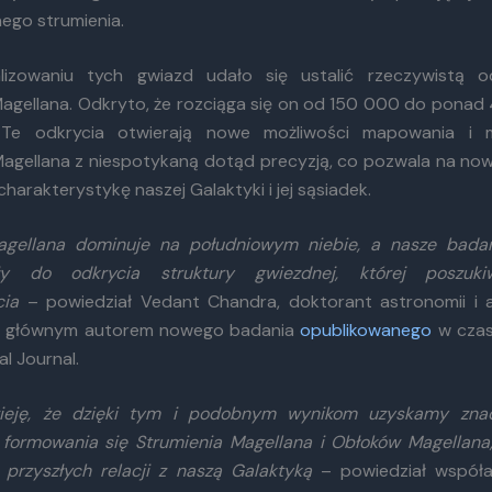
ego strumienia.
kalizowaniu tych gwiazd udało się ustalić rzeczywistą o
Magellana. Odkryto, że rozciąga się on od 150 000 do pon
 Te odkrycia otwierają nowe możliwości mapowania i 
Magellana z niespotykaną dotąd precyzją, co pozwala na now
 charakterystykę naszej Galaktyki i jej sąsiadek.
agellana dominuje na południowym niebie, a nasze bada
ły do odkrycia struktury gwiezdnej, której poszuk
cia
– powiedział Vedant Chandra, doktorant astronomii i a
y głównym autorem nowego badania
opublikowanego
w czas
l Journal.
eję, że dzięki tym i podobnym wynikom uzyskamy znac
 formowania się Strumienia Magellana i Obłoków Magellana,
i przyszłych relacji z naszą Galaktyką
– powiedział współa