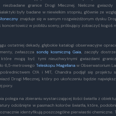
 niezbadane granice Drogi Mlecznej. Nieliczne gwiazdy 
alaktyki były badane w niewielkim stopniu, głównie ze wzglę
Słoneczny
znajduje się w samym rozgwieżdżonym dysku Drog
k koncertowicz w pobliżu sceny, próbujący zobaczyć kogoś 
ągu ostatniej dekady, głębokie katalogi obserwacyjne opra
umenty, zwłaszcza
sondę kosmiczną Gaia
, zaczęły dostrz
 które mogą być tymi nieuchwytnymi gwiazdami graniczn
do 6,5-metrowego
Teleskopu Magellana
w Obserwatorium L
pośrednictwem CfA i MIT, Chandra podjął się projektu s
wiazd Drogi Mlecznej, który po ukończeniu będzie najwięks
j pory.
a polega na zbieraniu wystarczającej ilości światła z obiekt
tury odciśnięte w pasmach kolorów światła, które, podobnie
noznacznie identyfikują poszczególne pierwiastki chemiczne. 