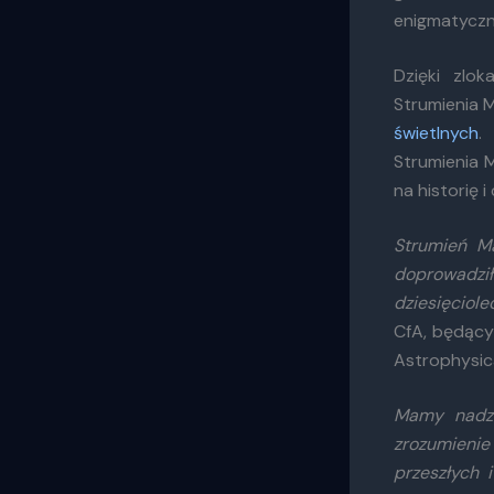
enigmatyczn
Dzięki zlo
Strumienia 
świetlnych
.
Strumienia 
na historię i
Strumień M
doprowadzi
dziesięciole
CfA, będąc
Astrophysica
Mamy nadzi
zrozumienie
przeszłych 