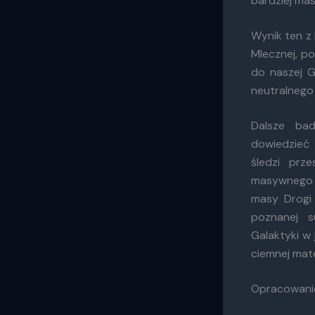
bardziej ma
Wynik ten z
Mlecznej, p
do naszej G
neutralnego
Dalsze ba
dowiedzieć 
śledzi prz
masywneg
masy Drogi
poznanej s
Galaktyki w 
ciemnej mate
Opracowani