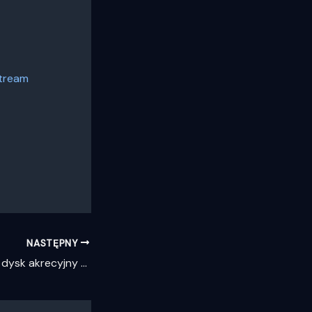
Stream
NASTĘPNY
Wykryto pierwszy dysk akrecyjny wokół młodej gwiazdy w Obłoku Magellana