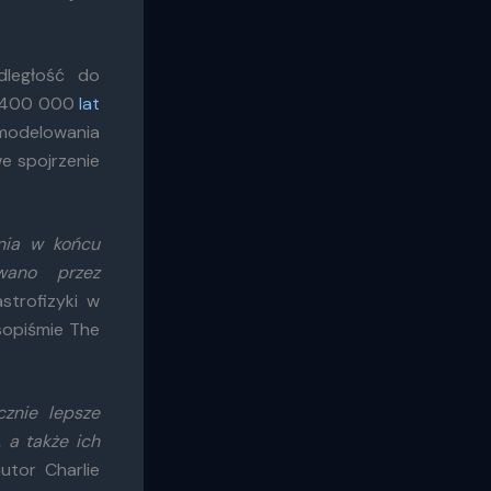
dległość do
ad 400 000
lat
modelowania
e spojrzenie
nia w końcu
iwano przez
strofizyki w
opiśmie The
znie lepsze
 a także ich
utor Charlie