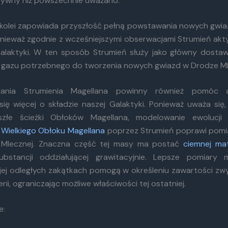
sywny niż powszechnie uważano.
 kolei zapowiada przyszłość pełną powstawania nowych gwi
onieważ zgodnie z wcześniejszymi obserwacjami Strumień ak
alaktyki. W ten sposób Strumień służy jako główny dosta
 gazu potrzebnego do tworzenia nowych gwiazd w Drodze Ml
dania Strumienia Magellana powinny również pomóc 
się więcej o składzie naszej Galaktyki. Ponieważ uważa się,
eszłe ścieżki Obłoków Magellana, modelowanie ewolucji
o
Wielkiego Obłoku Magellana
poprzez Strumień poprawi pomi
 Mlecznej. Znaczna część tej masy ma postać
ciemnej mat
ubstancji oddziałującej grawitacyjnie. Lepsze pomiary 
jej odległych zakątkach pomogą w określeniu zawartości zwyk
rii, ograniczając możliwe właściwości tej ostatniej.
e: