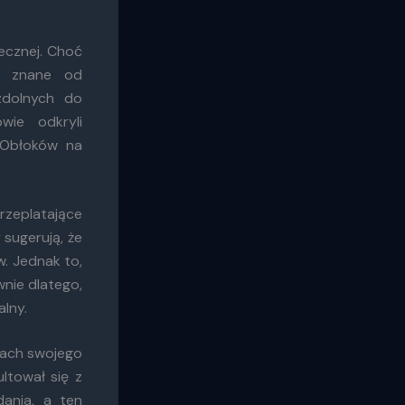
ecznej. Choć
są znane od
zdolnych do
wie odkryli
 Obłoków na
rzeplatające
 sugerują, że
. Jednak to,
wnie dlatego,
lny.
mach swojego
ltował się z
ania, a ten