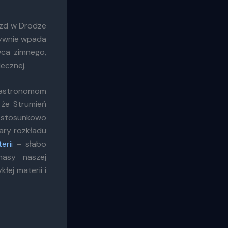
azd w Drodze
tywnie wpada
wca zimnego,
ecznej.
astronomom
 że Strumień
 stosunkowo
ary rozkładu
erii
– słabo
masy naszej
łej materii i