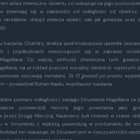
atem skład chemiczny obiektu, co wskazuje na jego pochodzen
e zmieniają się w zależności od odległości od obiektu, 
określenie, dokąd zmierza obiekt, taki jak gwiazda, oraz 
zi.
 badania Chandry, analiza spektroskopowa ujawniła zestaw
ach i prędkościach mieszczących się w zakresie ocze
 Magellana. Co więcej, obfitość chemiczna tych gwiaz
ellana, na przykład poprzez wyraźny niedobór cięższych p
onomowie nazywają metalami.
Te 13 gwiazd po prostu wypad
ch
– powiedział Rohan Naidu, współautor badania.
olidne pomiary odległości i zasięgu Strumienia Magellana za
dacze potwierdzili historię jego powstania jako gra
 przez Drogę Mleczną. Naukowcy byli również w stanie obl
zu w Strumieniu z większą pewnością w porównaniu do wcz
Rozkład ten wskazuje, że Strumień jest w rzeczywistości okoł