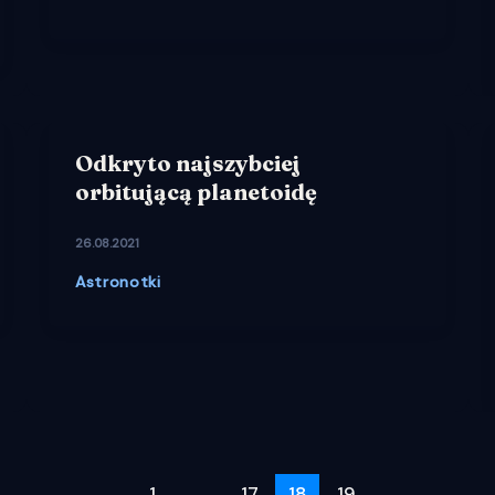
Odkryto najszybciej
orbitującą planetoidę
26.08.2021
Astronotki
1
…
17
18
19