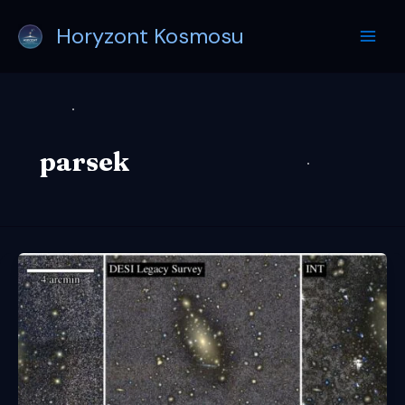
Przejdź
Horyzont Kosmosu
do
treści
parsek