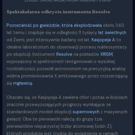
Źródło: JAXA/NASA/XRISM Resolve i Xtend
Spektakularne odkrycie instrumentu Resolve
Pozostałość po gwieździe, która eksplodowała
około 340
lat temu i znajduje się w odległości 11 tysięcy
lat świetlnych
od Ziemi, jest intensywnie badany od lat.
Kasjopeja A
to
idealne laboratorium do obserwacji procesu nukleosyntezy
po eksplozji. Instrument
Resolve
na pokładzie
XRISM
,
wyposażony w spektrometr rentgenowski o wysokiej
rozdzielczości, pozwolił astronomom na precyzyjną analizę
widma promieniowania X emitowanego przez rozszerzającą
się
mgławicę
.
Okazało się, że Kasjopeja A zawiera chlor i potas w ilościach
znacznie przewyższających prognozy wynikające ze
standardowych modeli eksplozji
supernowych
z masywnych
gwiazd. Oba te pierwiastki należą do grupy tzw.
pierwiastków nieparzystej liczby atomowej (odd-Z),
których produkcja jest trudna do wyjaśnienia w ramach