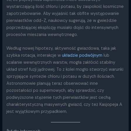
wystarczającą ilość chloru i potasu, by zaspokoić kosmiczne
zapotrzebowanie. Aby wyjaśnić tak obfite występowanie
pierwiastków odd-Z, naukowcy sugerują, że w gwieździe
poprzedzającej eksplozję musiało dojść do intensywnych
procesów mieszania wewnętrznego.
Według nowej hipotezy, aktywność gwiazdowa, taka jak
szybka rotacja, interakcje w
układzie podwójnym
lub
scalanie wewnętrznych warstw, mogła zakłócić stabilny
układ stref fuzji jądrowej. To z kolei mogło stworzyć warunki
sprzyjające syntezie chloru i potasu w dużych ilościach.
Astronomowie planują teraz obserwować inne
pozostałości po supernowych, aby sprawdzić, czy
podwyższone stężenie tych pierwiastków jest cechą
charakterystyczną masywnych gwiazd, czy też Kasjopeja A
jest wyjątkowym przypadkiem.