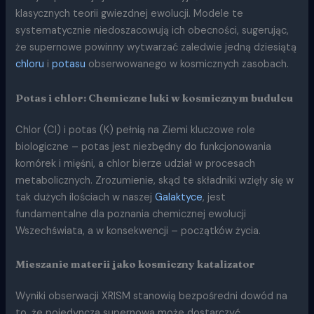
klasycznych teorii gwiezdnej ewolucji. Modele te
systematycznie niedoszacowują ich obecności, sugerując,
że supernowe powinny wytwarzać zaledwie jedną dziesiątą
chloru
i
potasu
obserwowanego w kosmicznych zasobach.
Potas i chlor: Chemiczne luki w kosmicznym budulcu
Chlor (Cl) i potas (K) pełnią na Ziemi kluczowe role
biologiczne – potas jest niezbędny do funkcjonowania
komórek i mięśni, a chlor bierze udział w procesach
metabolicznych. Zrozumienie, skąd te składniki wzięły się w
tak dużych ilościach w naszej
Galaktyce
, jest
fundamentalne dla poznania chemicznej ewolucji
Wszechświata, a w konsekwencji – początków życia.
Mieszanie materii jako kosmiczny katalizator
Wyniki obserwacji XRISM stanowią bezpośredni dowód na
to, że pojedyncza supernowa może dostarczyć