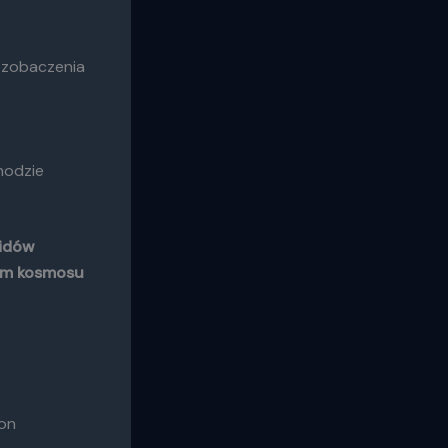
o zobaczenia
hodzie
nidów
tem kosmosu
on