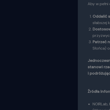
Aby w pełni
Oddalić s
słabszej 
Dostoso
przyzwycz
Patrzeć 
Słońca) 
Jednoczesn
stanowi rza
i podróżują
Źródła Infor
NOIRLab,