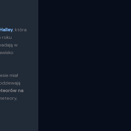
Halley
, która
o roku
padają w
jawisko
esie miał
podziewają
teorów na
 meteory,