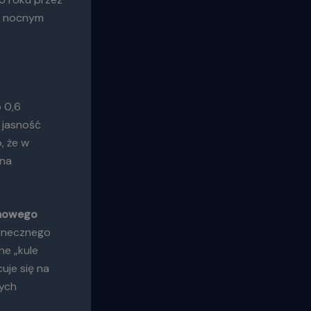
na nocnym
 0,6
 jasność
, że w
zna
mowego
łonecznego
ne „kule
cuje się na
nych