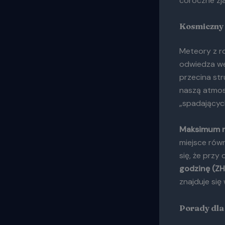
coroczne zja
Kosmiczny
Meteory z r
odwiedza we
przecina str
naszą atmosf
„spadającyc
Maksimum r
miejsce rów
się, że prz
godzinę (ZH
znajduje się
Porady dl