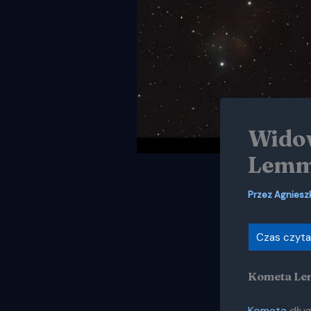
Widow
Lemm
Przez
Agniesz
Kometa Lem
Kometa
dłu