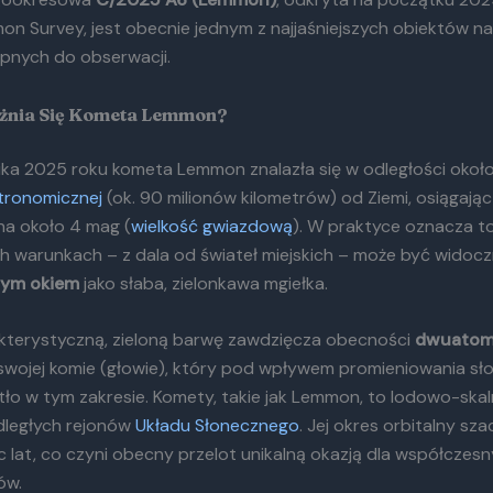
n Survey, jest obecnie jednym z najjaśniejszych obiektów 
ępnych do obserwacji.
żnia Się Kometa Lemmon?
nika 2025 roku kometa Lemmon znalazła się w odległości około
stronomicznej
(ok. 90 milionów kilometrów) od Ziemi, osiągając
a około 4 mag (
wielkość gwiazdową
). W praktyce oznacza to
ch warunkach – z dala od świateł miejskich – może być widoc
nym okiem
jako słaba, zielonkawa mgiełka.
kterystyczną, zieloną barwę zawdzięcza obecności
dwuato
wojej komie (głowie), który pod wpływem promieniowania s
tło w tym zakresie. Komety, takie jak Lemmon, to lodowo-skal
odległych rejonów
Układu Słonecznego
. Jej okres orbitalny sza
 lat, co czyni obecny przelot unikalną okazją dla współczes
ów.