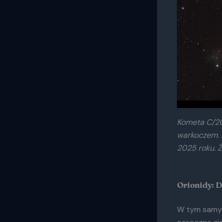
Kometa C/20
warkoczem. 
2025 roku. 
Orionidy: 
W tym samym