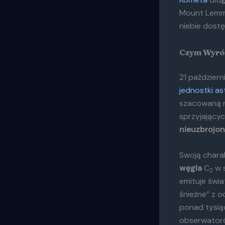
Mount Lemmo
niebie dost
Czym Wyró
21 paździer
jednostki a
szacowaną n
sprzyjający
nieuzbrojo
Swoją chara
węgla
C
w s
2
emituje świa
śnieżne” z 
ponad tysiąc
obserwator