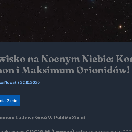
isko na Nocnym Niebie: Ko
on i Maksimum Orionidów!
ka Nowak
/
22.10.2025
mon: Lodowy Gość W Pobliżu Ziemi
gookresowa
C/2025 A6 (Lemmon)
, odkryta na początku 202