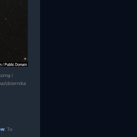
komą i
aździernika
ów
. To