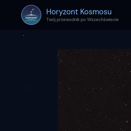
Przejdź
Horyzont Kosmosu
do
treści
Twój przewodnik po Wszechświecie