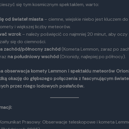
 cieszyć się tym kosmicznym spektaklem, warto:
ię od świateł miasta
– ciemne, wiejskie niebo jest kluczem d
komety i większej liczby meteorów.
wać wzrok
– należy poświęcić co najmniej 20 minut, aby oczy
aiły się do ciemności.
na zachód/północny zachód
(Kometa Lemmon, zaraz po zac
oraz
na południowy wschód
(Orionidy, najlepiej po północy).
a obserwacja komety Lemmon i spektaklu meteorów Orio
dką okazję do głębszego połączenia z fascynującym świa
cych przez niego lodowych posłańców.
macji:
 Komunikat Prasowy: Obserwacje teleskopowe i kometa Lemm