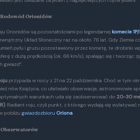
wisko jest uważane za jeden z najpiękniejszych rojów jesieni.
 Rodowód Orionidów
oju Orionidów są pozostałościami po legendarnej
komecie 1P/
wnętrzny Układ Słoneczny raz na około 76 lat. Gdy Ziemia c
umień pyłu i gruzu pozostawiony przez kometę, te drobinki w
erę z dużą prędkością (ok. 66 km/s), spalając się i tworząc z
h gwiazd”.
oju
przypada w nocy z 21 na 22 października. Choć w tym okr
nież nów Księżyca, co ułatwiało obserwacje, astronomowie s
y optymalnych warunkach uda się zaobserwować do
20-30 me
R)
. Radiant roju, czyli punkt, z którego wydają się wylatywać
 w pobliżu
gwiazdozbioru
Oriona
.
a Obserwatorów