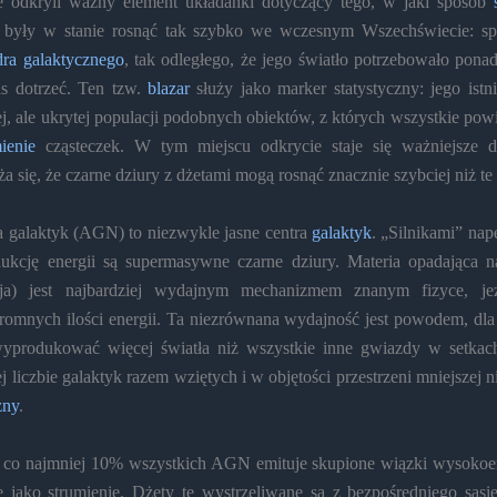
 odkryli ważny element układanki dotyczący tego, w jaki sposób
były w stanie rosnąć tak szybko we wczesnym Wszechświecie: spe
ra galaktycznego
, tak odległego, że jego światło potrzebowało ponad
as dotrzeć. Ten tzw.
blazar
służy jako marker statystyczny: jego istni
j, ale ukrytej populacji podobnych obiektów, z których wszystkie po
ienie
cząsteczek. W tym miejscu odkrycie staje się ważniejsze d
a się, że czarne dziury z dżetami mogą rosnąć znacznie szybciej niż te 
 galaktyk (AGN) to niezwykle jasne centra
galaktyk
. „Silnikami” nap
ukcję energii są supermasywne czarne dziury. Materia opadająca na
cja) jest najbardziej wydajnym mechanizmem znanym fizyce, je
romnych ilości energii. Ta niezrównana wydajność jest powodem, d
wyprodukować więcej światła niż wszystkie inne gwiazdy w setkach,
 liczbie galaktyk razem wziętych i w objętości przestrzeni mniejszej 
zny
.
e co najmniej 10% wszystkich AGN emituje skupione wiązki wysokoe
e jako strumienie. Dżety te wystrzeliwane są z bezpośredniego sąsi