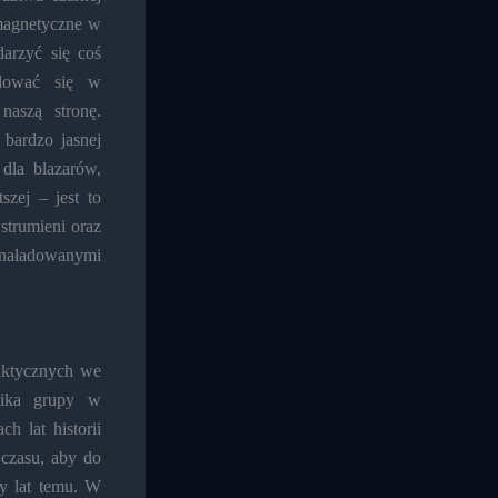
magnetyczne w
arzyć się coś
jdować się w
aszą stronę.
 bardzo jasnej
 dla blazarów,
zej – jest to
trumieni oraz
aładowanymi
aktycznych we
nika grupy w
h lat historii
czasu, aby do
dy lat temu. W