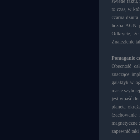
świetle faktu,
to czas, w kt
czarna dziura
liczba AGN p
Odkrycie, że
Znalezienie ta
Pomaganie cz
Obecność ca
znaczące impl
galaktyk w og
masie szybcie
jest wpaść do 
planeta okrąż
(zachowanie 
magnetyczne z
zapewnić tak