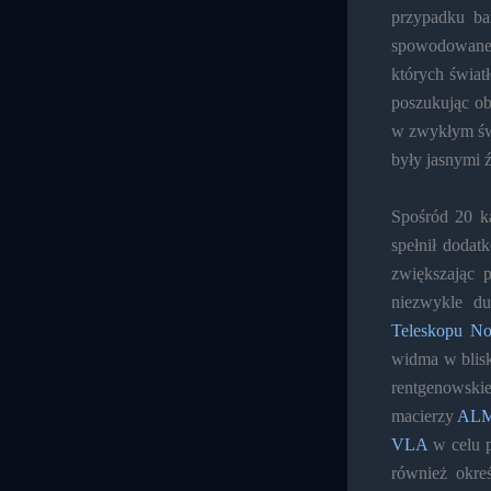
przypadku ba
spowodowane 
których świat
poszukując ob
w zwykłym świ
były jasnymi
Spośród 20 ka
spełnił dodat
zwiększając 
niezwykle du
Teleskopu No
widma w blisk
rentgenowski
macierzy
AL
VLA
w celu p
również okre