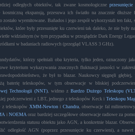
rdziej odległych obiektów, tak zwane kosmologiczne
przesunięcie
kosmiczną ekspansją, przesuwa ich światło na znacznie dłuższe fa
ło zostało wyemitowane. Bañados i jego zespół wykorzystali ten fakt, 
iektów, które były przesunięte ku czerwieni tak daleko, że nie były 
etle widzialnym (w tym przypadku w przeglądzie Dark Energy Legac
 źródłami w badaniach radiowych (przegląd VLASS 3 GHz).
ndydatów, którzy spełniali oba kryteria, tylko jeden, oznaczony ja
kowe kryterium wykazywania znacznych fluktuacji jasności w zakre
prawdopodobieństwo, że był to blazar. Naukowcy sięgnęli głębiej, 
żą baterię teleskopów, w tym obserwacje w bliskiej podczerwi
wej Technologii (NNT)
, widmo z
Bardzo Dużego Teleskopu (VL
iej podczerwieni z LBT, jednego z teleskopów Keck i
Teleskopu Mag
e z teleskopów
XMM-Newton
i
Chandra
, obserwacje fal milimetro
MA
i
NOEMA
oraz bardziej szczegółowe obserwacje radiowe za pom
otwierdzenia statusu obiektu jako AGN, a konkretnie blazar. Obserw
ślić odległość AGN (poprzez przesunięcie ku czerwieni), a nawet 