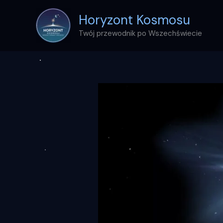
Przejdź
Horyzont Kosmosu
do
treści
Twój przewodnik po Wszechświecie