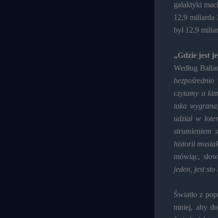
galaktyki maci
12,9 miliarda
był 12,9 milia
„Gdzie jest j
Według Baña
bezpośrednio 
czytamy o kim
taka wygrana,
udział w lote
strumieniem 
historii musia
mówiąc, słowa
jeden, jest sto
Światło z pop
mniej, aby d