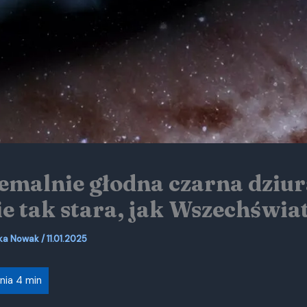
emalnie głodna czarna dziu
e tak stara, jak Wszechświa
ka Nowak
/
11.01.2025