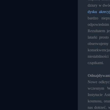
dziury w dwó
dysku akrecy
bardzo niep
odpowiednim
Rezultatem je
latarki prost
obserwujemy 
konsekwencja
niestabilnoś
cząstkami.
Odnajdywani
Nowe odkryci
wczesnym Ws
Instytucie As
kosmosu, ora
nas dotrzeć, 