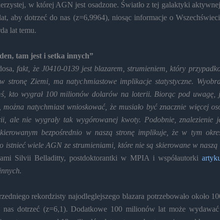
erzystej, w której AGN jest osadzone. Światło z tej galaktyki aktywn
 lat, aby dotrzeć do nas (z=6,9964), niosąc informacje o Wszechświeci
rda lat temu.
eden, tam jest i setka innych”
dosa,
fakt, że J0410-0139 jest blazarem, strumieniem, który przypadko
w stronę Ziemi, ma natychmiastowe implikacje statystyczne. Wyobr
ś, kto wygrał 100 milionów dolarów na loterii. Biorąc pod uwagę, j
 można natychmiast wnioskować, że musiało być znacznie więcej osó
rii, ale nie wygrały tak wygórowanej kwoty. Podobnie, znalezienie
skierowanym bezpośrednio w naszą stronę implikuje, że w tym okres
ło istnieć wiele AGN ze strumieniami, które nie są skierowane w naszą 
mi Silvii Belladitty, postdoktorantki w MPIA i współautorki
artyk
 innych.
rzedniego rekordzisty najodleglejszego blazara potrzebowało około 10
o nas dotrzeć (z=6,1). Dodatkowe 100 milionów lat może wydawać 