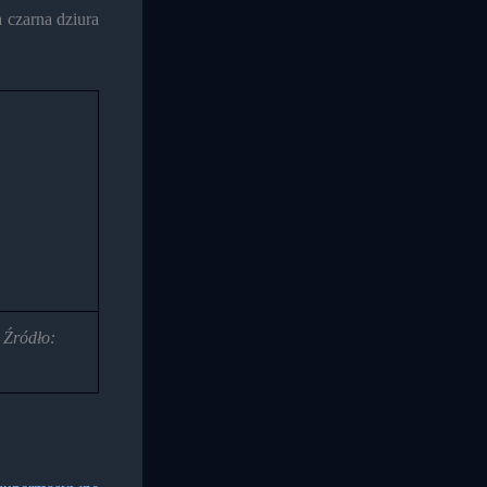
 czarna dziura
 Źródło: