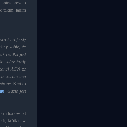
ej potrzebowało
e takim, jakim
wo kieruje się
aźmy sobie, że
ak rzadka jest
b, które brały
 jednej AGN ze
ie kosmicznej
stronę.
Krótko
ułu
:
Gdzie jest
0 milionów lat
się krótkie w