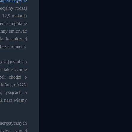
supermasywne
cjalny rodzaj
 12,9 miliarda
enie implikuje
winny emitować
la kosmicznej
bez strumieni.
ędzającymi ich
 takie czarne
żeli chodzi o
la którego AGN
 tysiącach, a
niż nasz własny
nergetycznych
edztwa czarnej