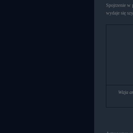
Spojrzenie w 
wydaje się sz
Wizja a