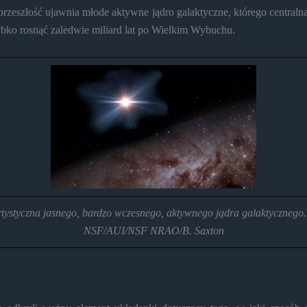
przeszłość ujawnia młode aktywne jądro galaktyczne, którego centralna
ybko rosnąć zaledwie miliard lat po Wielkim Wybuchu.
rtystyczna jasnego, bardzo wczesnego, aktywnego jądra galaktycznego.
NSF/AUI/NSF NRAO/B. Saxton