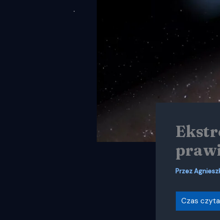
Ekstr
prawi
Przez
Agniesz