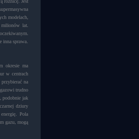
ą różnicę. Jest
t supermasywna
nych modelach,
milionów lat.
eoczekiwanym.
ie inna sprawa.
m okresie ma
iur w centrach
 przybierać na
 gazowi trudno
y, podobnie jak
czarnej dziury
energię. Pola
iem gazu, mogą