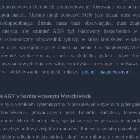
ch przeciwnych kierunkach, podtrzymywane i kierowane przez pola 
jnym
materii. Abyśmy mogli zobaczyć AGN jako blazar, musi wyd
rawdopodobnego: Ziemia, nasza baza obserwacyjna, musi zna
 miejscu, aby strumień AGN był skierowany bezpośrednio w n
st astronomiczny odpowiednik sytuacji, w której ktoś świeci wiązką
o w oczy: szczególnie jasny obiekt na niebie. Co charakterystyczne
również szybkie zmiany jasności w skali dni, godzin a nawet króts
 przypadkowych zmian w wirującym dysku akrecyjnym u podstawy s
ci w oddziaływaniu strumieni między
polami magnetycznymi
i n
e AGN w bardzo wczesnym Wszechświecie
e było wynikiem systematycznych poszukiwań aktywnych jąder gal
zechświecie, prowadzonych przez Eduardo Bañadosa, kierow
tronomii Maxa Plancka, który specjalizuje się w pierwszych miliardac
z międzynarodowy zespół astronomów. Ponieważ światło potrzebuje 
widzimy odległe obiekty takimi, jakimi były miliony, a nawet miliar