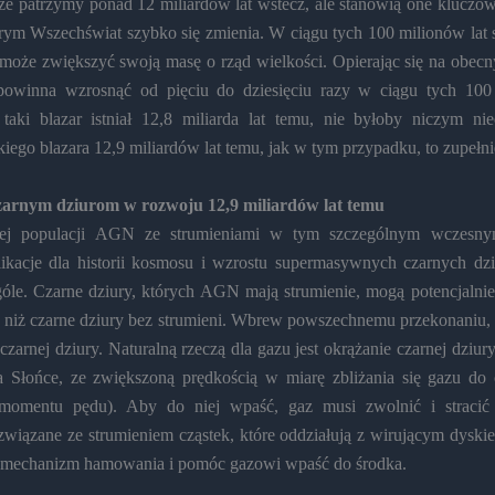
 że patrzymy ponad 12 miliardów lat wstecz, ale stanowią one kluczow
órym Wszechświat szybko się zmienia. W ciągu tych 100 milionów la
 może zwiększyć swoją masę o rząd wielkości. Opierając się na obec
owinna wzrosnąć od pięciu do dziesięciu razy w ciągu tych 100 
 taki blazar istniał 12,8 miliarda lat temu, nie byłoby niczym ni
kiego blazara 12,9 miliardów lat temu, jak w tym przypadku, to zupełn
arnym dziurom w rozwoju 12,9 miliardów lat temu
łej populacji AGN ze strumieniami w tym szczególnym wczesny
ikacje dla historii kosmosu i wzrostu supermasywnych czarnych dz
óle. Czarne dziury, których AGN mają strumienie, mogą potencjalnie
j niż czarne dziury bez strumieni. Wbrew powszechnemu przekonaniu,
czarnej dziury. Naturalną rzeczą dla gazu jest okrążanie czarnej dziur
a Słońce, ze zwiększoną prędkością w miarę zbliżania się gazu do 
momentu pędu). Aby do niej wpaść, gaz musi zwolnić i stracić 
wiązane ze strumieniem cząstek, które oddziałują z wirującym dysk
i mechanizm hamowania i pomóc gazowi wpaść do środka.