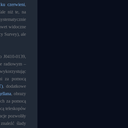
 ku czerwieni
,
le niż te, na
systematycznie
nawet widoczne
y Survey), ale
ko J0410-0139,
sie radiowym –
wykorzystując
eni za pomocą
T)
, dodatkowe
ellana
, obrazy
wych za pomocą
ocą teleskopów
acje pozwoliły
znaleźć ślady