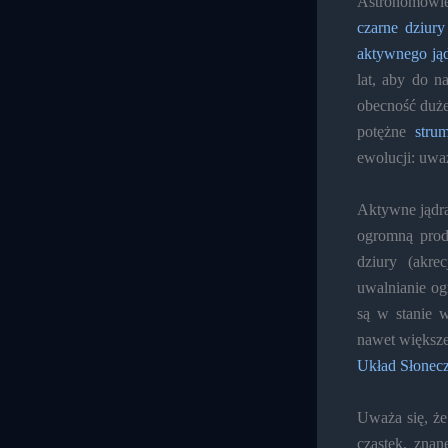
Astronomowie
czarne dziury
aktywnego jąd
lat, aby do n
obecność duże
potężne
strum
ewolucji: uważ
Aktywne jądra
ogromną prod
dziury (akre
uwalnianie og
są w stanie 
nawet większej
Układ Słonec
Uważa się, ż
cząstek, znan