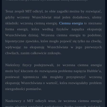
Teraz zespół MIT odkrył, że obie zagadki można by rozwiązać,
gdyby wczesny Wszechświat miał jeden dodatkowy, ulotny
składnik: wczesną ciemną energię.
Ciemna energia
to nieznana
forma energii, która według fizyków napędza ekspansję
Wszechświata dzisiaj. Wczesna ciemna energia to podobne,
hipotetyczne zjawisko, które mogło pojawić się tylko na chwilę,
wpływając na ekspansję Wszechświata w jego pierwszych
chwilach, zanim całkowicie zniknęło.
Niektórzy fizycy podejrzewali, że wczesna ciemna energia
może być kluczem do rozwiązania problemu napięcia Hubble’a,
ponieważ tajemnicza siła mogłaby przyspieszyć wczesną
ekspansję Wszechświata o wartość, która rozwiązałaby problem
niezgodności pomiarów.
Naukowcy z MIT odkryli teraz, że wczesna ciemna energia
może również wyjaśniać zaskakującą liczbę jasnych galaktyk,