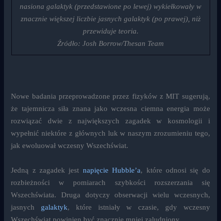
nasiona galaktyk (przedstawione po lewej) wykiełkowały w
znacznie większej liczbie jasnych galaktyk (po prawej), niż
przewiduje teoria.
Źródło: Josh Borrow/Thesan Team
Nowe badania przeprowadzone przez fizyków z MIT sugerują,
że tajemnicza siła znana jako wczesna ciemna energia może
rozwiązać dwie z największych zagadek w kosmologii i
wypełnić niektóre z głównych luk w naszym zrozumieniu tego,
jak ewoluował wczesny Wszechświat.
Jedną z zagadek jest
napięcie Hubble’a
, które odnosi się do
rozbieżności w pomiarach szybkości rozszerzania się
Wszechświata. Druga dotyczy obserwacji wielu wczesnych,
jasnych
galaktyk
, które istniały w czasie, gdy wczesny
Wszechświat powinien być znacznie mniej zaludniony.