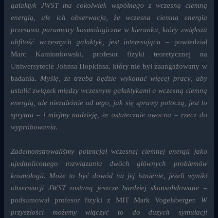
galaktyk JWST ma cokolwiek wspólnego z wczesną ciemną
energią, ale ich obserwacja, że wczesna ciemna energia
przesuwa parametry kosmologiczne w kierunku, który zwiększa
obfitość wczesnych galaktyk, jest interesująca
– powiedział
Marc Kamionkowski, profesor fizyki teoretycznej na
Uniwersytecie Johnsa Hopkinsa, który nie był zaangażowany w
badania.
Myślę, że trzeba będzie wykonać więcej pracy, aby
ustalić związek między wczesnym galaktykami a wczesną ciemną
energią, ale niezależnie od tego, jak się sprawy potoczą, jest to
sprytna – i miejmy nadzieję, że ostatecznie owocna – rzecz do
wypróbowania.
Zademonstrowaliśmy potencjał wczesnej ciemnej energii jako
ujednoliconego rozwiązania dwóch głównych problemów
kosmologii. Może to być dowód na jej istnienie, jeżeli wyniki
obserwacji JWST zostaną jeszcze bardziej skonsolidowane
–
podsumował profesor fizyki z MIT Mark Vogelsberger.
W
przyszłości możemy włączyć to do dużych symulacji