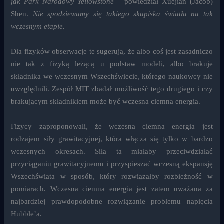
jak Park Narodowy Yellowstone
– powiedział Xuejian (Jacob)
Shen.
Nie spodziewamy się takiego skupiska światła na tak
wczesnym etapie.
Dla fizyków obserwacje te sugerują, że albo coś jest zasadniczo
nie tak z fizyką leżącą u podstaw modeli, albo brakuje
składnika we wczesnym Wszechświecie, którego naukowcy nie
uwzględnili. Zespół MIT zbadał możliwość tego drugiego i czy
brakującym składnikiem może być wczesna ciemna energia.
Fizycy zaproponowali, że wczesna ciemna energia jest
rodzajem siły grawitacyjnej, która włącza się tylko w bardzo
wczesnych okresach. Siła ta miałaby przeciwdziałać
przyciąganiu grawitacyjnemu i przyspieszać wczesną ekspansję
Wszechświata w sposób, który rozwiązałby rozbieżność w
pomiarach. Wczesna ciemna energia jest zatem uważana za
najbardziej prawdopodobne rozwiązanie problemu napięcia
Hubble’a.