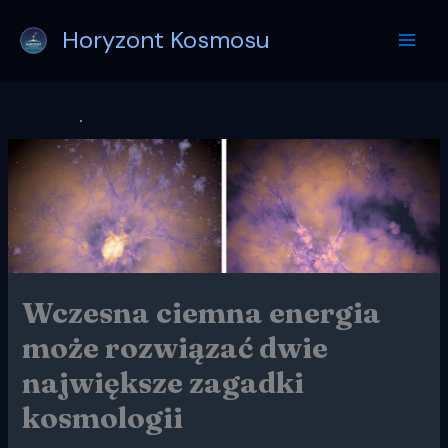
Przejdź
Horyzont Kosmosu
do
treści
Wczesna ciemna energia
może rozwiązać dwie
największe zagadki
kosmologii