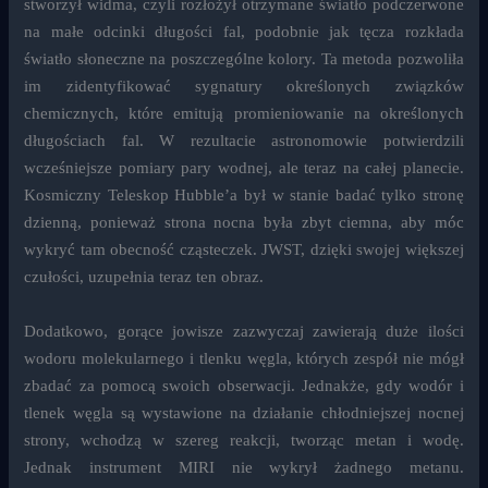
stworzył widma, czyli rozłożył otrzymane światło podczerwone
na małe odcinki długości fal, podobnie jak tęcza rozkłada
światło słoneczne na poszczególne kolory. Ta metoda pozwoliła
im zidentyfikować sygnatury określonych związków
chemicznych, które emitują promieniowanie na określonych
długościach fal. W rezultacie astronomowie potwierdzili
wcześniejsze pomiary pary wodnej, ale teraz na całej planecie.
Kosmiczny Teleskop Hubble’a był w stanie badać tylko stronę
dzienną, ponieważ strona nocna była zbyt ciemna, aby móc
wykryć tam obecność cząsteczek. JWST, dzięki swojej większej
czułości, uzupełnia teraz ten obraz.
Dodatkowo, gorące jowisze zazwyczaj zawierają duże ilości
wodoru molekularnego i tlenku węgla, których zespół nie mógł
zbadać za pomocą swoich obserwacji. Jednakże, gdy wodór i
tlenek węgla są wystawione na działanie chłodniejszej nocnej
strony, wchodzą w szereg reakcji, tworząc metan i wodę.
Jednak instrument MIRI nie wykrył żadnego metanu.