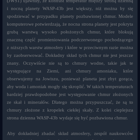
(JWST) ujawniły, że kontrast temperatur między stroną dzienną
i nocną planety WASP-43b jest większy, niż można by się
spodziewać w przypadku planety pozbawionej chmur. Modele
komputerowe potwierdzają, że nocna strona planety jest pokryta
grubą warstwą wysoko położonych chmur, które blokują
znaczną część promieniowania podczerwonego pochodzącego
z niższych warstw atmosfery i które w przeciwnym razie można
by zaobserwować. Dokładny skład tych chmur nie jest jeszcze
znany. Oczywiście nie są to chmury wodne, takie jak te
występujące na Ziemi, ani chmury amoniaku, które
obserwujemy na Jowiszu, ponieważ planeta jest zbyt gorąca,
aby woda i amoniak mogły się skroplić. W takich temperaturach
bardziej prawdopodobne jest występowanie chmur złożonych
ze skał i minerałów. Dlatego można przypuszczać, że są to
chmury złożone z kropelek ciekłej skały. Z kolei cieplejsza
strona dzienna WASP-43b wydaje się być pozbawiona chmur.
Aby dokładniej zbadać skład atmosfery, zespół naukowców