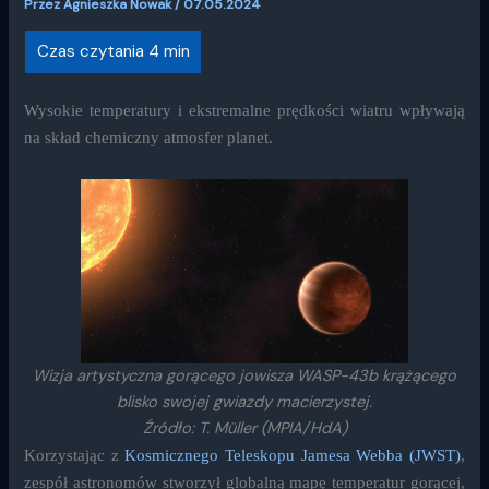
Przez
Agnieszka Nowak
/
07.05.2024
Wysokie temperatury i ekstremalne prędkości wiatru wpływają
na skład chemiczny atmosfer planet.
Wizja artystyczna gorącego jowisza WASP-43b krążącego
blisko swojej gwiazdy macierzystej.
Źródło: T. Müller (MPIA/HdA)
Korzystając z
Kosmicznego Teleskopu Jamesa Webba (JWST)
,
zespół astronomów stworzył globalną mapę temperatur gorącej,