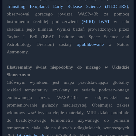
Transiting Exoplanet Early Release Science (JTEC-ERS)
,
obserwował gorącego jowisza WASP-43b za pomocą
instrumentu średniej podczerwieni
(MIRI) JWST
w celu
zbadania jego klimatu. Wyniki badań prowadzonych przez
Taylor J. Bell (BEAR Institute and Space Science and
Astrobiology Division) zostały
opublikowane
w Nature
Astronomy.
Ekstremalny świat niepodobny do niczego w Układzie
Słonecznym
Głównym wynikiem jest mapa przedstawiająca globalny
rozkład temperatury uzyskany ze światła podczerwonego
emitowanego przez WASP-43b w odpowiedzi na
promieniowanie gwiazdy macierzystej. Obejmując zakres
widmowy wrażliwy na ciepłe materiały, MIRI działa podobnie
do bezdotykowego termometru używanego do pomiaru
temperatury ciała, ale na dużych odległościach, wynoszących
280
lat świetlnych
dla WASP-43b. Na tej mapie zmierzone