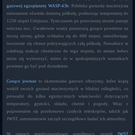
gazowej egzoplanety
WASP-43b
. Pobliska gwiazda macierzysta
nieustannie oświetla dzienną półkulę, podnosząc temperaturę do
1250 stopni Celsjusza. Tymczasem po przeciwnej stronie panuje
wieczna noc. Gwałtowne wiatry przenoszą gorące powietrze na
nocną stronę, gdzie ochładza się do 600 stopni, umożliwiając
tworzenie się chmur pokrywających całą półkulę. Nawałnice te
osłabiają reakcje chemiczne do tego stopnia, że metan ledwo
może się wytworzyć, mimo że w spokojniejszych warunkach
powinno go być pod dostatkiem.
Gorące jowisze
to ekstremalne gazowe olbrzymy, które krążą
wokół swoich gwiazd macierzystych w bliskiej odległości, co
prowadzi do kilku egzotycznych właściwości dotyczących
temperatury, gęstości, składu, chemii i pogody. Wraz z
pojawieniem się przełomowo czułych teleskopów, takich jak
JWST, astronomowie zaczęli szczegółowo badać ich atmosfery.
W ramach międzynarodowej współpracy, zespół
JWST