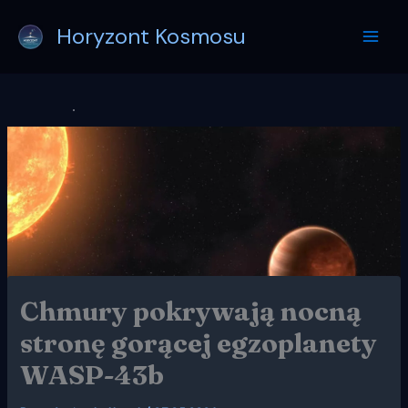
Przejdź
Horyzont Kosmosu
do
treści
Chmury pokrywają nocną
stronę gorącej egzoplanety
WASP-43b