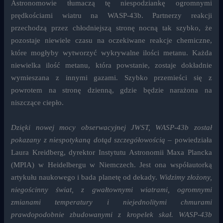
Astronomowie tłumaczą tę niespodziankę ogromnymi
prędkościami wiatru na WASP-43b. Partnerzy reakcji
przechodzą przez chłodniejszą stronę nocną tak szybko, że
pozostaje niewiele czasu na oczekiwane reakcje chemiczne,
które mogłyby wytworzyć wykrywalne ilości metanu. Każda
niewielka ilość metanu, która powstanie, zostaje dokładnie
wymieszana z innymi gazami. Szybko przemieści się z
powrotem na stronę dzienną, gdzie będzie narażona na
niszczące ciepło.
Dzięki nowej mocy obserwacyjnej JWST, WASP-43b został
pokazany z niespotykaną dotąd szczegółowością
– powiedziała
Laura Kreidberg, dyrektor Instytutu Astronomii Maxa Plancka
(MPIA) w Heidelbergu w Niemczech. Jest ona współautorką
artykułu naukowego i bada planetę od dekady.
Widzimy złożony,
niegościnny świat, z gwałtownymi wiatrami, ogromnymi
zmianami temperatury i niejednolitymi chmurami
prawdopodobnie zbudowanymi z kropelek skał. WASP-43b