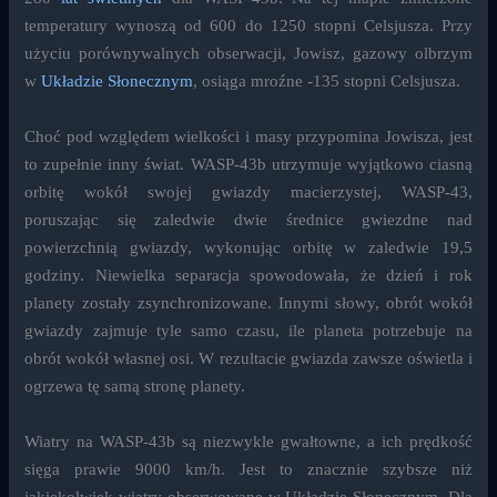
temperatury wynoszą od 600 do 1250 stopni Celsjusza. Przy
użyciu porównywalnych obserwacji, Jowisz, gazowy olbrzym
w
Układzie Słonecznym
, osiąga mroźne -135 stopni Celsjusza.
Choć pod względem wielkości i masy przypomina Jowisza, jest
to zupełnie inny świat. WASP-43b utrzymuje wyjątkowo ciasną
orbitę wokół swojej gwiazdy macierzystej, WASP-43,
poruszając się zaledwie dwie średnice gwiezdne nad
powierzchnią gwiazdy, wykonując orbitę w zaledwie 19,5
godziny. Niewielka separacja spowodowała, że dzień i rok
planety zostały zsynchronizowane. Innymi słowy, obrót wokół
gwiazdy zajmuje tyle samo czasu, ile planeta potrzebuje na
obrót wokół własnej osi. W rezultacie gwiazda zawsze oświetla i
ogrzewa tę samą stronę planety.
Wiatry na WASP-43b są niezwykle gwałtowne, a ich prędkość
sięga prawie 9000 km/h. Jest to znacznie szybsze niż
jakiekolwiek wiatry obserwowane w Układzie Słonecznym. Dla