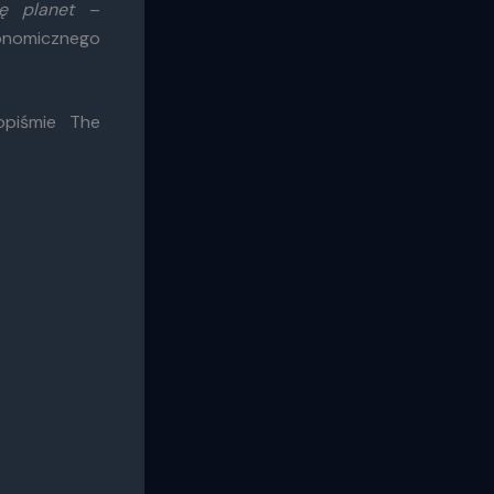
ę planet
–
ronomicznego
piśmie The