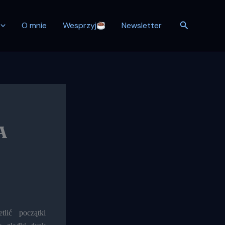
Szukaj
O mnie
Wesprzyj
Newsletter
A
ić początki