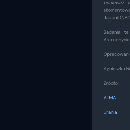
ponieważ p
skomentował
Japonii (NAO
Badania t
Astrophysica
Opracowani
Agnieszka 
Źródło:
ALMA
Urania