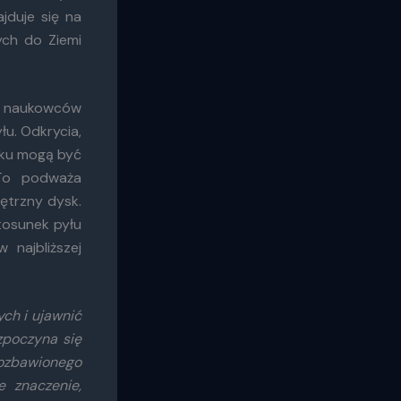
jduje się na
ch do Ziemi
ł naukowców
łu. Odkrycia,
sku mogą być
 To podważa
ętrzny dysk.
tosunek pyłu
najbliższej
ch i ujawnić
zpoczyna się
pozbawionego
 znaczenie,