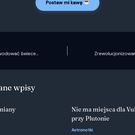
Postaw mi kawę
Pulsary mogą powodować świecenie ciemnej materii
ane wpisy
zmiany
Nie ma miejsca dla Vu
przy Plutonie
Astronotki