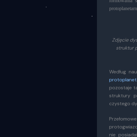
formowania s
protoplanetarn
Zdjęcie dy
struktur 
Według nau
protoplane
pozostaje t
struktury p
czystego dy
Przełomowe
protogwiazd
nie posiada