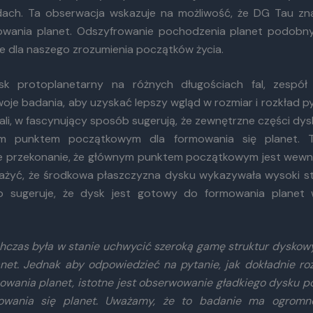
ach. Ta obserwacja wskazuje na możliwość, że DG Tau zna
owania planet. Odszyfrowanie pochodzenia planet podobny
we dla naszego zrozumienia początków życia.
sk protoplanetarny na różnych długościach fal, zespó
oje badania, aby uzyskać lepszy wgląd w rozmiar i rozkład py
ali, w fascynujący sposób sugerują, że zewnętrzne części dy
ym punktem początkowym dla formowania się planet.
e przekonanie, że głównym punktem początkowym jest wewn
żyć, że środkowa płaszczyzna dysku wykazywała wysoki s
o sugeruje, że dysk jest gotowy do formowania planet w 
czas była w stanie uchwycić szeroką gamę struktur dyskowy
lanet. Jednak aby odpowiedzieć na pytanie, jak dokładnie ro
owania planet, istotne jest obserwowanie gładkiego dysku 
owania się planet. Uważamy, że to badanie ma ogromne