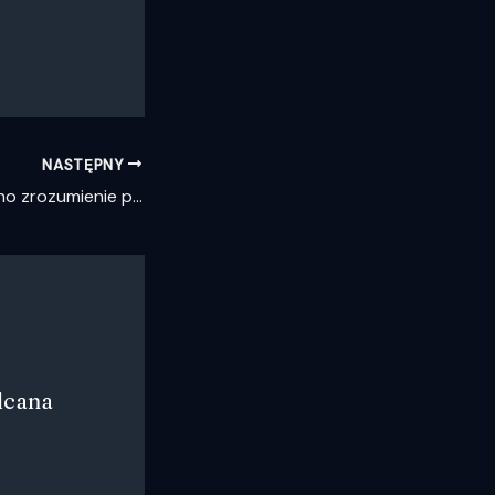
NASTĘPNY
Zrewolucjonizowano zrozumienie promieniowania akrecyjnego z supermasywnych czarnych dziur w kwazarach
lcana