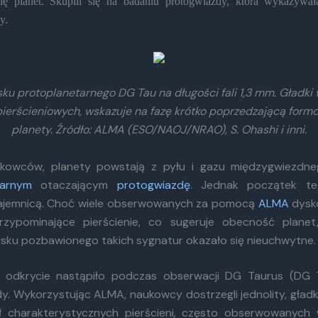
ię planet. Skupili się na badaniu protogwiazdy, która wykazywał
y.
sku protoplanetarnego DG Tau na długości fali 1,3 mm. Gładki 
pierścieniowych, wskazuje na fazę krótko poprzedzającą form
planety. Źródło: ALMA (ESO/NAOJ/NRAO), S. Ohashi i inni.
kowców, planety powstają z pyłu i gazu międzygwiezd
tarnym
otaczającym
protogwiazdę
. Jednak początek t
ajemnicą. Choć wiele obserwowanych za pomocą
ALMA
dysk
rzypominające pierścienie, co sugeruje obecność planet,
sku pozbawionego takich sygnatur okazało się nieuchwytne.
 odkrycie nastąpiło podczas obserwacji DG Taurus (DG T
y. Wykorzystując ALMA, naukowcy dostrzegli jednolity, gładki
ł charakterystycznych pierścieni, często obserwowanych