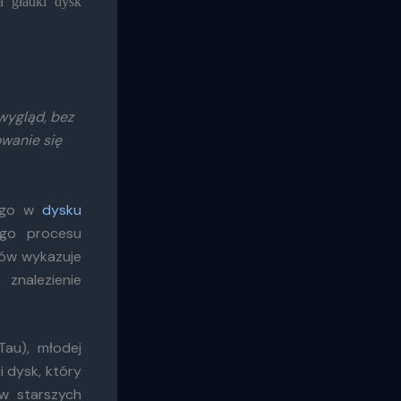
a gładki dysk
wygląd, bez
owanie się
nego w
dysku
ego procesu
ów wykazuje
 znalezienie
au), młodej
 dysk, który
 w starszych