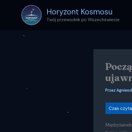
Przejdź
Horyzont Kosmosu
do
treści
Twój przewodnik po Wszechświecie
Począ
ujawn
Przez
Agniesz
Międzynaro