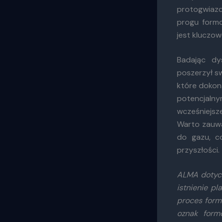
protogwiazd
progu form
jest kluczo
Badając dy
poszerzył sw
które dokon
potencjaln
wcześniejsz
Warto zauwa
do gazu, c
przyszłości.
ALMA dotych
istnienie p
proces form
oznak form