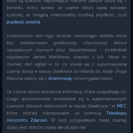
dyski są stabilne, napływająca materia zawsze zbliża się z
kierunku, który sprawi, że czarne dziury będą wirować
szybciej, aż osiągną maksymalną możliwą prędkość, czyli
prędkość światła
.
Umiarkowany spin tego skrajnie masywnego obiektu może
być świadectwem gwałtownej, chaotycznej historii
największych czarnych dziur Wszechświata
– powiedział
współautor James Matthews, również z IoA.
Może to
również dać wgląd w to, co stanie się z supermasywną
czarną dziurą w naszej Galaktyce za miliardy lat, kiedy Droga
Mleczna zderzy się z
Andromedą
i innymi galaktykami.
Ta czarna dziura dostarcza informacji, które uzupełniają to,
czego astronomowie dowiedzieli się o supermasywnych
czarnych dziurach widocznych w naszej Galaktyce i w
M87
,
które zostały zobrazowane za pomocą
Teleskopu
Horyzontu Zdarzeń
. W tych przypadkach masa czarnej
dziury jest dobrze znana, ale jej spin nie.