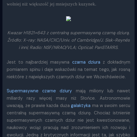
wolniej niż większość jej mniejszych kuzynek.
Kwazar H1821+643 z centralną supermasywną czarną dziurą.
Źródło: X-ray: NASA/CXC/Univ. of Cambridge/J. Sisk-Reynés
i inni; Radio: NSF/NRAO/VLA; Optical: PanSTARRS.
Jest to najbardziej masywna
czarna dziura
z dokładnym
pomiarem spinu i daje wskazówki na temat tego, jak rosną
niektóre z największych czarnych dziur we Wszechświecie.
Supermasywne czarne dziury
mają miliony lub nawet
miliardy razy więcej masy niż Słońce. Astronomowie
uważają, że prawie każda duża
galaktyka
ma w swoim sercu
centralną supermasywną czarną dziurę. Chociaż istnienie
supermasywnych czarnych dziur nie jest kwestionowane,
naukowcy wciąż pracują nad zrozumieniem ich rozwoju i
ewolucji. Jedną z krytycznych informacji jest ta, jak szybko