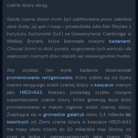
czarne dziury wirują.
Każda czarna dziura może być zdefiniowana przez zaledwie
dwie liczby: jej spin i masę
– powiedziała Julia Sisk-Reynes z
Instytutu Astronomii (IoA) na Uniwersytecie Cambridge w
Wielkiej Brytanii, która kierowała nowymi
badaniami
.
Chociaż brzmi to dość prosto, rozgryzienie tych wartości dla
większości czarnych dziur okazało się niewiarygodnie trudne.
Aby uzyskać ten wynik, badacze obserwowali
promieniowanie rentgenowskie
, które odbiło się od dysku
materii wirującego wokół czarnej dziury w
kwazarze
znanym
jako
H1821+643
. Kwazary posiadają szybko rosnące
supermasywne czarne dziury, które generują duże ilości
promieniowania w małym regionie wokół czarnej dziury.
Znajdująca się w
gromadzie galaktyk
około 3,4 miliarda
lat
świetlnych
od Ziemi czarna dziura w kwazarze H1821+643
ma masę około trzech do 30 miliardów mas Słońca, co
czyni ją jedną z najmasywniejszych, jakie znamy. Dla