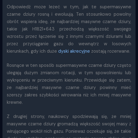
Odpowiedź może leżeć w tym, jak te supermasywne
czarne dziury rosną i ewoluują. Ten stosunkowo powolny
obrót wspiera ideę, że najbardziej masywne czarne dziury,
takie jak H1821+643 przechodzą większość swojego
wzrostu przez łączenie się z innymi czarnymi dziurami lub
przez przyciąganie gazu do wewnątrz w losowych
kierunkach, gdy ich duże
dyski akrecyjne
zostają rozerwane.
Rosnące w ten sposób supermasywne czarne dziury często
ulegają dużym zmianom rotacji, w tym spowolnieniu lub
wykręceniu w przeciwnym kierunku. Przewiduje się zatem,
że najbardziej masywne czarne dziury powinny mieć
szerszy zakres szybkości wirowania niż ich mniej masywne
krewne.
Z drugiej strony, naukowcy spodziewają się, że mniej
masywne czarne dziury gromadzą większość swojej masy z
wirującego wokół nich gazu. Ponieważ oczekuje się, że takie