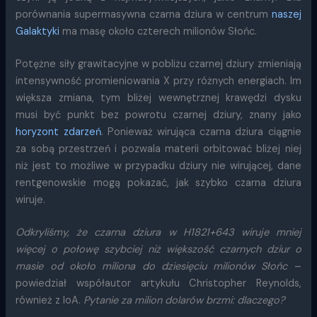
porównania supermasywna czarna dziura w centrum
naszej
Galaktyki
ma masę około czterech milionów Słońc.
Potężne siły grawitacyjne w pobliżu czarnej dziury zmieniają
intensywność promieniowania X przy różnych energiach. Im
większa zmiana, tym bliżej wewnętrznej krawędzi dysku
musi być punkt bez powrotu czarnej dziury, znany jako
horyzont zdarzeń
. Ponieważ wirująca czarna dziura ciągnie
za sobą przestrzeń i pozwala materii orbitować bliżej niej
niż jest to możliwe w przypadku dziury nie wirującej, dane
rentgenowskie mogą pokazać, jak szybko czarna dziura
wiruje.
Odkryliśmy, że czarna dziura w H1821+643 wiruje mniej
więcej o połowę szybciej niż większość czarnych dziur o
masie od około miliona do dziesięciu milionów Słońc
–
powiedział współautor artykułu Christopher Reynolds,
również z IoA.
Pytanie za milion dolarów brzmi: dlaczego?