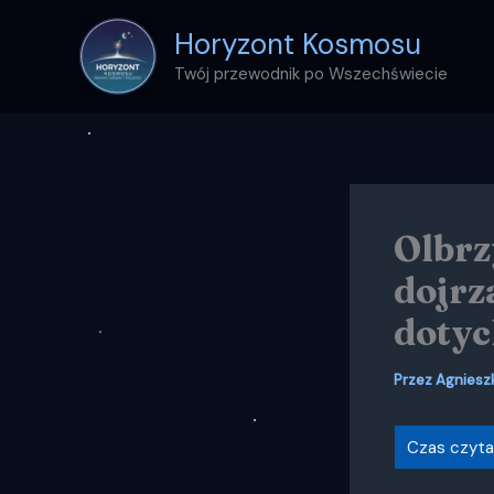
Przejdź
Horyzont Kosmosu
do
treści
Twój przewodnik po Wszechświecie
Olbrz
dojrz
dotyc
Przez
Agniesz