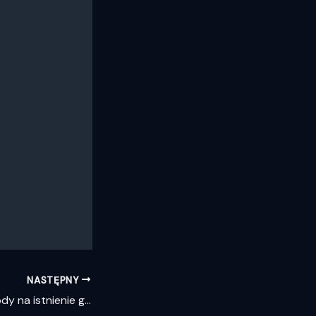
NASTĘPNY
Pojawiają się dowody na istnienie galaktyk wolnych od ciemnej materii