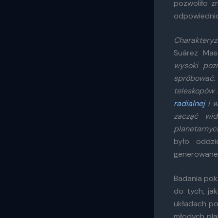
pozwoliło z
odpowiednio 
Charakteryz
Suárez Masc
wysoki poz
spróbować.
teleskopów
radialnej
i w
zacząć wid
planetarnyc
było oddz
generowaneg
Badania pok
do tych, ja
układach po
młodych pl