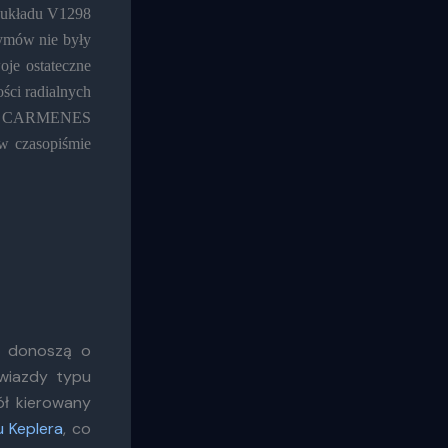
 układu V1298
zymów nie były
oje ostateczne
ści radialnych
raz CARMENES
w czasopiśmie
, donoszą o
wiazdy typu
ół kierowany
 Keplera
, co