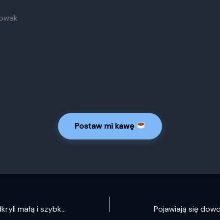
Nowak
Postaw mi kawę
Astronomowie odkryli małą i szybką egzoplanetę krążąca wokół pobliskiego czerwonego karła