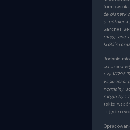
formowania 
że planety 
a później k
Sánchez Béj
mogą one o
krótkim czas
Badanie mł
co działo s
czy V1298 T
większości 
normalny sc
mogła być z
także współ
pojęcie o wc
Opracowani