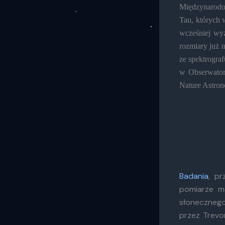
Międzynarodo
Tau, których 
wcześniej wyz
rozmiary już 
ze spektrog
w Obserwator
Nature Astro
Badania
, p
pomiarze m
słonecznego
przez Trevo