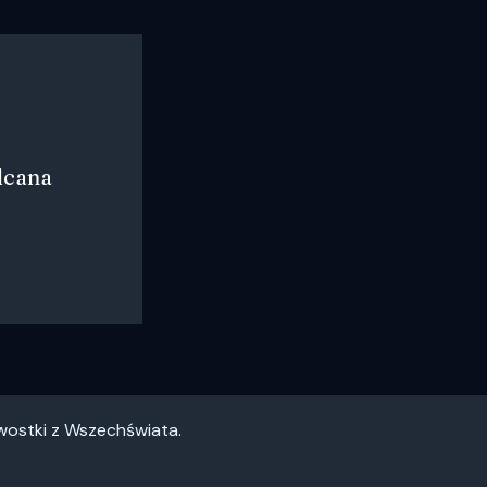
lcana
awostki z Wszechświata.