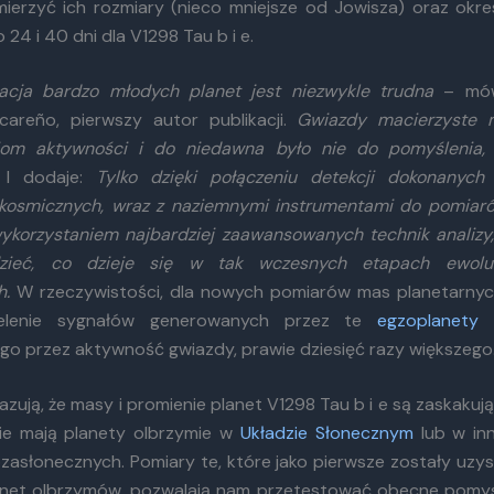
mierzyć ich rozmiary (nieco mniejsze od Jowisza) oraz okres
24 i 40 dni dla V1298 Tau b i e.
acja bardzo młodych planet jest niezwykle trudna
– mówi
areño, pierwszy autor publikacji.
Gwiazdy macierzyste 
iom aktywności i do niedawna było nie do pomyślenia,
I dodaje:
Tylko dzięki połączeniu detekcji dokonanyc
 kosmicznych, wraz z naziemnymi instrumentami do pomia
ykorzystaniem najbardziej zaawansowanych technik analizy
zieć, co dzieje się w tak wczesnych etapach ewolu
h.
W rzeczywistości, dla nowych pomiarów mas planetarnyc
ielenie sygnałów generowanych przez te
egzoplanety
o
o przez aktywność gwiazdy, prawie dziesięć razy większego
azują, że masy i promienie planet V1298 Tau b i e są zaskaku
kie mają planety olbrzymie w
Układzie Słonecznym
lub w in
zasłonecznych. Pomiary te, które jako pierwsze zostały uzys
anet olbrzymów, pozwalają nam przetestować obecne pomys