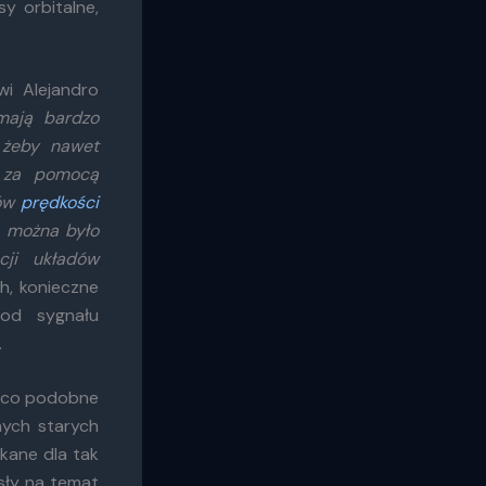
y orbitalne,
 Alejandro
mają bardzo
 żeby nawet
h za pomocą
rów
prędkości
, można było
cji układów
h, konieczne
d sygnału
.
jąco podobne
nych starych
kane dla tak
ły na temat