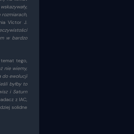
e wskazywały,
 rozmiarach,
nia Víctor J.
eczywistości
ym w bardzo
temat tego,
ż nie wiemy,
 do ewolucji
śli byłby to
isz i Saturn
badacz z IAC,
ziej solidne