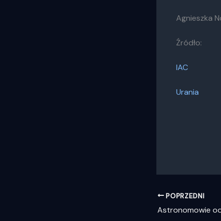
Agnieszka 
Źródło:
IAC
Urania
POPRZEDNI