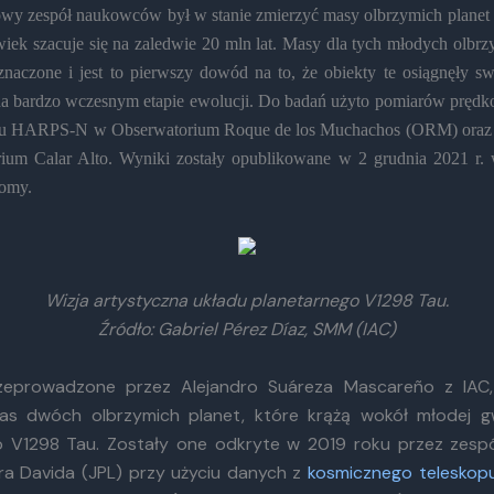
wy zespół naukowców był w stanie zmierzyć masy olbrzymich planet
wiek szacuje się na zaledwie 20 mln lat. Masy dla tych młodych olbr
naczone i jest to pierwszy dowód na to, że obiekty te osiągnęły sw
na bardzo wczesnym etapie ewolucji. Do badań użyto pomiarów prędko
rafu HARPS-N w Obserwatorium Roque de los Muchachos (ORM) o
ium Calar Alto. Wyniki zostały opublikowane w 2 grudnia 2021 r. 
nomy.
Wizja artystyczna układu planetarnego V1298 Tau.
Źródło: Gabriel Pérez Díaz, SMM (IAC)
rzeprowadzone przez Alejandro Suáreza Mascareño z IAC
as dwóch olbrzymich planet, które krążą wokół młodej g
 V1298 Tau. Zostały one odkryte w 2019 roku przez zesp
ra Davida (JPL) przy użyciu danych z
kosmicznego teleskopu