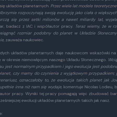
się układów planetarnych.
Przez wiele lat modele teoretyczn
olbrzymie rozpoczynają swoją ewolucję jako ciała o większych
urczą się przez setki milionów a nawet miliardy lat
, wyjaś
ar, badacz z IAC i współautor pracy.
Teraz wiemy, że w rz
siągnąć rozmiar podobny do planet w Układzie Słoneczn
ie
, zauważa naukowiec.
odych układów planetarnych daje naukowcom wskazówki na 
ię w okresie niemowlęcym naszego Układu Słonecznego.
Wcią
au jest normalnym przypadkiem i jego ewolucja jest podobna
planet, czy mamy do czynienia z wyjątkowym przypadkiem; je
enariusz, oznaczałoby to, że ewolucja takich planet jak Jow
upełnie inna niż nam się wydaje
, komentuje Nicolas Lodieu, 
autor pracy. Wyniki tej pracy pomagają więc zbudować bard
ześniejszej ewolucji układów planetarnych takich jak nasz.
e: