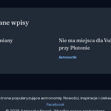
ane wpisy
zmiany
Nie ma miejsca dla Vu
przy Plutonie
Astronotki
trona popularyzująca astronomię. Nowości, inspiracje i ciek
Facebook
© 2025 Agnieszka Nowak. Wszelkie prawa zastrzeżone.