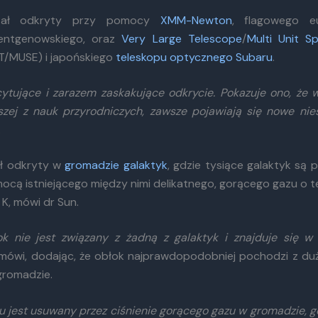
tał odkryty przy pomocy
XMM-Newton
, flagowego eu
rentgenowskiego, oraz
Very Large Telescope
/
Multi Unit S
T/MUSE) i japońskiego
teleskopu optycznego Subaru
.
cytujące i zarazem zaskakujące odkrycie. Pokazuje ono, że w
rszej z nauk przyrodniczych, zawsze pojawiają się nowe nie
.
ał odkryty w
gromadzie galaktyk
, gdzie tysiące galaktyk są
ocą istniejącego między nimi delikatnego, gorącego gazu o 
 K, mówi dr Sun.
k nie jest związany z żadną z galaktyk i znajduje się 
mówi, dodając, że obłok najprawdopodobniej pochodzi z duże
gromadzie.
u jest usuwany przez ciśnienie gorącego gazu w gromadzie, g