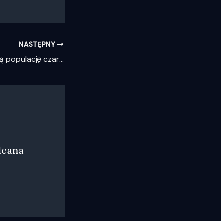
NASTĘPNY
Odkryto nadmierną populację czarnych dziur w gromadzie gwiazd Palomar 5
lcana