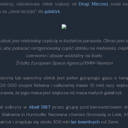
emniczy, odizolowany obłok większy od
Drogi Mlecznej
został zna
 na „ziemi niczyjej” dla
galaktyk
.
bok jest niebieską częścią w kształcie parasola. Obraz jest
i, aby pokazać rentgenowską część obłoku na niebiesko, ciepł
czerwono i obszar widzialny na biało.
Źródło: European Space Agency/XMM-Newton
ierota lub samotny obłok jest pełen gorącego gazu o tem
0 000 stopni Kelwina i całkowitej masie 10 mld razy więk
prawia, że jego masa jest większa niż masa małych galaktyk.
tał odkryty w
Abell 1367
przez grupę pod kierownictwem dr
of Alabama in Huntsville. Nazwana również Gromadą w Lwie, A
aktyk i znajduje się około 300 mln
lat świetlnych
od Ziemi.