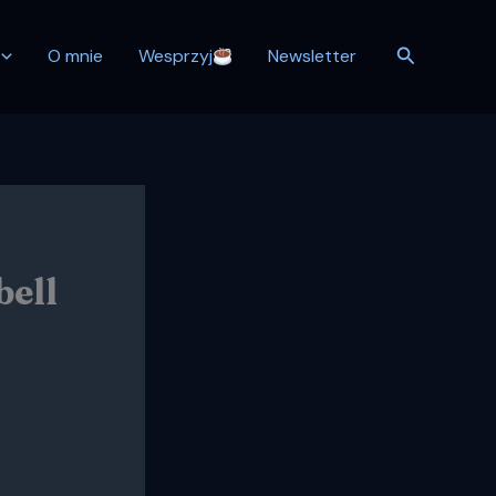
Szukaj
O mnie
Wesprzyj
Newsletter
bell