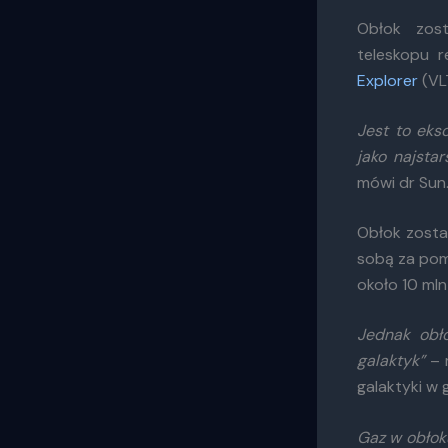
Obłok zos
teleskopu 
Explorer
(VL
Jest to eks
jako najsta
mówi dr Sun
Obłok zost
sobą za pom
około 10 mln
Jednak obło
galaktyk”
– 
galaktyki w 
Gaz w obłok