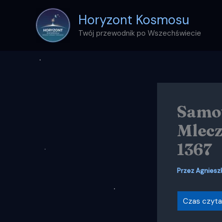
Przejdź
Horyzont Kosmosu
do
treści
Twój przewodnik po Wszechświecie
Samot
Mlecz
1367
Przez
Agniesz