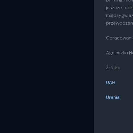
jeszcze od
międzygwiazd
przewodzeni
Opracowani
Agnieszka 
Źródło:
UAH
Urania