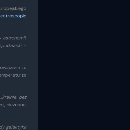
ropejskiego
pectroscopic
 astronomii,
spodzianki
–
 powiązane ze
temperaturze
w
„
krainie bez
j, nieznanej
dy galaktyka