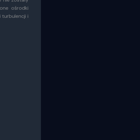
one ośrodki
turbulencji i