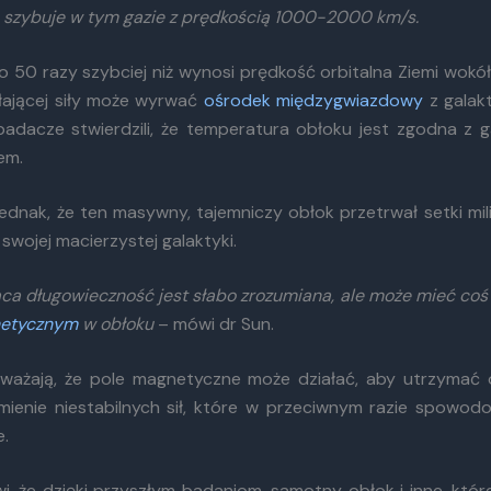
 szybuje w tym gazie z prędkością 1000-2000 km/s.
o 50 razy szybciej niż wynosi prędkość orbitalna Ziemi wokół
łającej siły może wyrwać
ośrodek międzygwiazdowy
z galakt
adacze stwierdzili, że temperatura obłoku jest zgodna z 
em.
jednak, że ten masywny, tajemniczy obłok przetrwał setki mi
 swojej macierzystej galaktyki.
ąca długowieczność jest słabo zrozumiana, ale może mieć coś
etycznym
w obłoku
– mówi dr Sun.
ważają, że pole magnetyczne może działać, aby utrzymać 
mienie niestabilnych sił, które w przeciwnym razie spowod
e.
i, że dzięki przyszłym badaniom, samotny obłok i inne, które