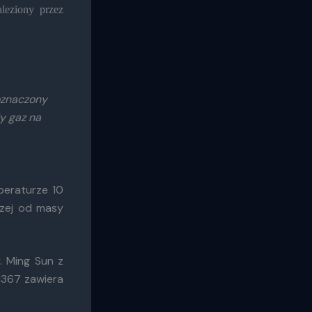
leziony przez
 oznaczony
y gaz na
peraturze 10
szej od masy
. Ming Sun z
1367 zawiera