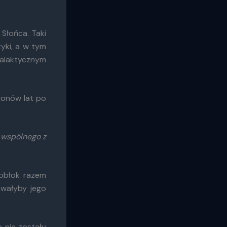
 Słońca. Taki
yki, a w tym
galaktycznym
lionów lat po
 wspólnego z
obłok razem
owałyby jego
 nie zostały