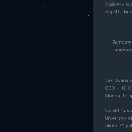
Naukowo taj
zespół badaczy
Samotny o
koloram
Tak zwana s
000 – 10 00
Słońca. To s
Obiekt zos
University 
około 70 gal