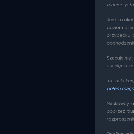
macierzysta
Jest to okoł
poziom dzia
przypadku b
pochodzeni
Szacuje się 
usunięciu ze
Ta zaskakuj
polem magn
Naukowcy u
poprzez tłu
rozproszeni
Dr Ming mów