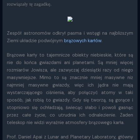
rozwiązały tę zagadkę.
Zespół astronomów odkrył pasma i wstęgi na najbliższym
Ziemi układzie podwójnym
brązowych karłów
.
Brązowe karły to tajemnicze obiekty niebieskie, które są
nie do końca gwiazdami ani planetami. Są mniej więcej
rozmiarów Jowisza, ale zazwyczaj dziesiątki razy od niego
masywniejsze. Mimo to są znacznie mniej masywne niż
najmniej masywne gwiazdy, więc ich jądra nie mają
wystarczającego ciśnienia, aby połączyć atomy w taki
sposób, jak robią to gwiazdy. Gdy się tworzą, są gorące i
stopniowo się ochładzają, świecąc słabo i powoli gasnąc
przez całe życie, co utrudnia ich odnalezienie. Żaden
teleskop nie widzi wyraźnie atmosfery brązowego karła.
Prof. Daniel Apai z Lunar and Planetary Laboratory, główny