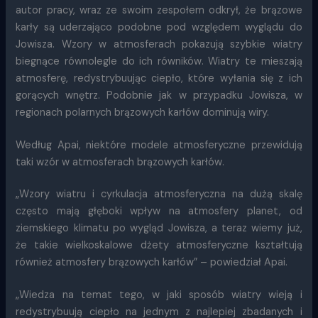
autor pracy, wraz ze swoim zespołem odkrył, że brązowe
karły są uderzająco podobne pod względem wyglądu do
Jowisza. Wzory w atmosferach pokazują szybkie wiatry
biegnące równolegle do ich równików. Wiatry te mieszają
atmosferę, redystrybuując ciepło, które wyłania się z ich
gorących wnętrz. Podobnie jak w przypadku Jowisza, w
regionach polarnych brązowych karłów dominują wiry.
Według Apai, niektóre modele atmosferyczne przewidują
taki wzór w atmosferach brązowych karłów.
„Wzory wiatru i cyrkulacja atmosferyczna na dużą skalę
często mają głęboki wpływ na atmosfery planet, od
ziemskiego klimatu po wygląd Jowisza, a teraz wiemy już,
że takie wielkoskalowe dżety atmosferyczne kształtują
również atmosfery brązowych karłów” – powiedział Apai.
„Wiedza na temat tego, w jaki sposób wiatry wieją i
redystrybuują ciepło na jednym z najlepiej zbadanych i