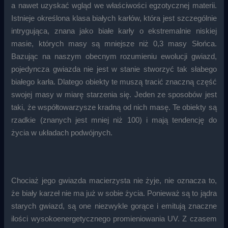
a nawet uzyskać wgląd we właściwości egzotycznej materii.
Istnieje określona klasa białych karłów, która jest szczególnie
intrygująca, znana jako białe karły o ekstremalnie niskiej
masie, których masy są mniejsze niż 0,3 masy Słońca.
Bazując na naszym obecnym rozumieniu ewolucji gwiazd,
pojedyncza gwiazda nie jest w stanie stworzyć tak słabego
białego karła. Dlatego obiekty te muszą tracić znaczną część
swojej masy w miarę starzenia się. Jeden ze sposobów jest
taki, że współtowarzysze kradną od nich masę. Te obiekty są
rzadkie (znanych jest mniej niż 100) i mają tendencję do
życia w układach podwójnych.
Chociaż jego gwiazda macierzysta nie żyje, nie oznacza to,
że biały karzeł nie ma już w sobie życia. Ponieważ są to jądra
starych gwiazd, są one niezwykle gorące i emitują znaczne
ilości wysokoenergetycznego promieniowania UV. Z czasem