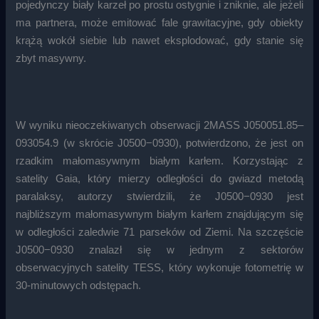
pojedynczy biały karzeł po prostu ostygnie i zniknie, ale jeżeli
ma partnera, może emitować fale grawitacyjne, gdy obiekty
krążą wokół siebie lub nawet eksplodować, gdy stanie się
zbyt masywny.
W wyniku nieoczekiwanych obserwacji 2MASS J050051.85–
093054.9 (w skrócie J0500−0930), potwierdzono, że jest on
rzadkim małomasywnym białym karłem. Korzystając z
satelity Gaia, który mierzy odległości do gwiazd metodą
paralaksy, autorzy stwierdzili, że J0500−0930 jest
najbliższym małomasywnym białym karłem znajdującym się
w odległości zaledwie 71 parseków od Ziemi. Na szczęście
J0500−0930 znalazł się w jednym z sektorów
obserwacyjnych satelity TESS, który wykonuje fotometrię w
30-minutowych odstępach.