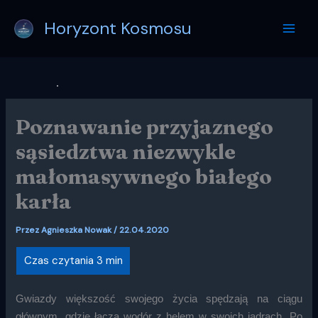
Przejdź
Horyzont Kosmosu
do
treści
Poznawanie przyjaznego
sąsiedztwa niezwykle
małomasywnego białego
karła
Przez
Agnieszka Nowak
/
22.04.2020
Gwiazdy większość swojego życia spędzają na ciągu
głównym, gdzie łączą wodór z helem w swoich jądrach. Po