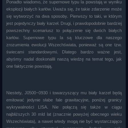
Ponadto wiadomo, że supernowe typu Ia powstają w wyniku
eksplozji białych karłów. Uważa się, że takie zdarzenie może
się wytworzyć na dwa sposoby. Pierwszy to taki, w którym
jest pojedynczy biały karzeł. Drugi, i prawdopodobnie bardziej
powszechny scenariusz to połączenie się dwóch białych
karłów. Supernowe typu Ia są kluczowe dla naszego
zrozumienia ewolucji Wszechświata, ponieważ są one tzw.
świecami standardowymi. Dlatego bardzo ważne jest,
abyśmy nadal doskonalili naszą wiedzę na temat tego, jak
one faktycznie powstają.
Niestety, J0500−0930 i towarzyszący mu biały karzeł będą
emitować jedynie słabe fale grawitacyjne, poniżej granicy
wykrywalności LISA. Nie połączą się także w ciągu
najbliższych 30 mld lat (znacznie powyżej obecnego wieku
Wszechświata), a nawet wtedy mogą nie być wystarczająco