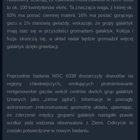
to ok. 100 kwintylionów słońc. Ta znacząca waga, z której ok.
83% ma postać ciemnej materii, 16% ma postać gorącego
gazu a 1% stanowią gwiazdy, wskazuje, że grupy galaktyk
mają stać się w przyszłości gromadami galaktyk. Kolizja i
fuzja skończą się, a układ nadal będzie gromadził więcej
galaktyk dzięki grawitacji.
Poprzednie badania NGC 6338 dostarczyły dowodów na
regiony chłodniejszych, emitujących promieniowanie
rentgenowskie gazów wokół centrów dwóch grup galaktyk
(znanych jako „zimne jądra”). Informacje te pomogły
astronomom zrekonstruować geometrię układu, ujawniając,
że zderzenie między grupami galaktyk nastąpiło prawie
wzdłuż pola widzenia obserwatora z Ziemi. Odkrycie to
zostało potwierdzone w nowym badaniu.