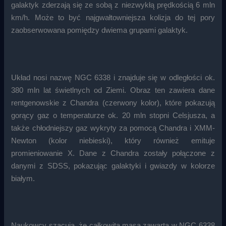
galaktyk zderzają się ze sobą z niezwykłą prędkością 6 mln
km/h. Może to być najgwałtowniejsza kolizja do tej pory
zaobserwowana pomiędzy dwiema grupami galaktyk.
Układ nosi nazwę NGC 6338 i znajduje się w odległości ok.
380 mln lat świetlnych od Ziemi. Obraz ten zawiera dane
rentgenowskie z Chandra (czerwony kolor), które pokazują
gorący gaz o temperaturze ok. 20 mln stopni Celsjusza, a
także chłodniejszy gaz wykryty za pomocą Chandra i XMM-
Newton (kolor niebieski), który również emituje
promieniowanie X. Dane z Chandra zostały połączone z
danymi z SDSS, pokazując galaktyki i gwiazdy w kolorze
białym.
Naukowcy szacują, że całkowita masa zawarta w NGC 6338