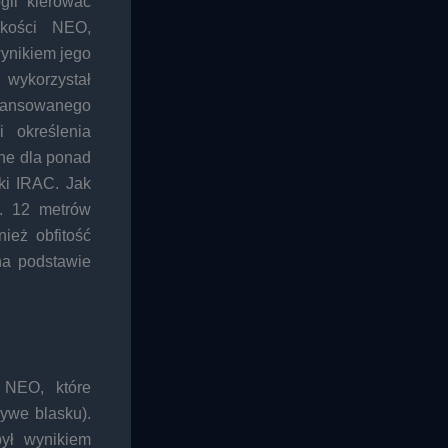
gli kierować
lkości NEO,
ynikiem jego
 wykorzystał
awansowanego
 określenia
ne dla ponad
ki IRAC. Jak
. 12 metrów
ież obfitość
na podstawie
 NEO, które
zywe blasku).
ył wynikiem