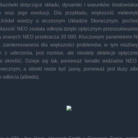
kazówki dotyczące składu, dynamiki i warunków środowisk
o oraz jego ewolucji. Dla przykładu, większość meteoryt
 źródeł wiedzy o wczesnym Układzie Słonecznym, pocho
kszość NEO została odkryta dzięki optycznym przeszukiwanio
ba znanych NEO przekracza 20 000. Kluczowym parametrem
 zainteresowania dla większości problemów, w tym możliw
h z uderzenia, jest rozmiar, ale niestety detekcje optyczn
o określić. Dzieje się tak, ponieważ światło widzialne NEO 
onecznym, a obiekt może być jasny, ponieważ jest duży al
 odbicia (albedo).