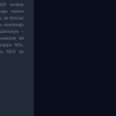
ili analizę
czego można
u, że chociaż
ru wysokiego
yjaśnionym –
ezależnie od
czające 50%.
asku NEO do