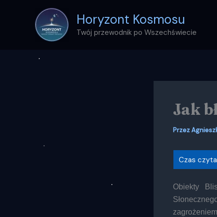
Przejdź
Horyzont Kosmosu
do
treści
Twój przewodnik po Wszechświecie
Jak b
Przez
Agniesz
Obiekty Bl
Słonecznego,
zagrożeniem