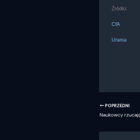
Źródło:
CfA
Urania
POPRZEDNI