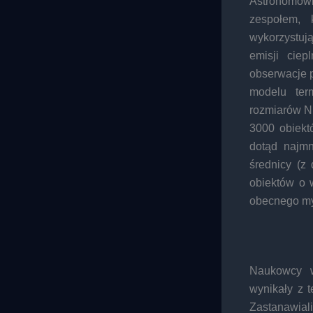
Astronomowi
zespołem, 
wykorzystuj
emisji ciep
obserwacje 
modelu ter
rozmiarów N
3000 obiekt
dotąd najm
średnicy (z
obiektów o 
obecnego myś
Naukowcy w
wynikały z t
Zastanawia