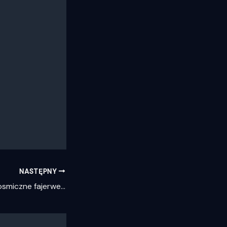
NASTĘPNY
Hubble uchwycił kosmiczne fajerwerki w ultrafiolecie