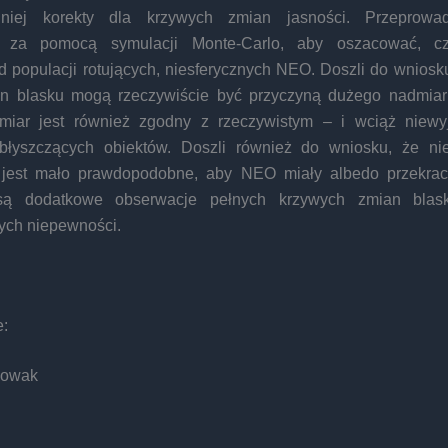
dniej korekty dla krzywych zmian jasności. Przeprowadz
ną za pomocą symulacji Monte-Carlo, aby oszacować, 
 populacji rotujących, niesferycznych NEO. Doszli do wniosk
n blasku mogą rzeczywiście być przyczyną dużego nadmia
miar jest również zgodny z rzeczywistym – i wciąż niew
łyszczących obiektów. Doszli również do wniosku, że ni
 jest mało prawdopodobne, aby NEO miały albedo przekra
są dodatkowe obserwacje pełnych krzywych zmian bl
tych niepewności.
:
Nowak