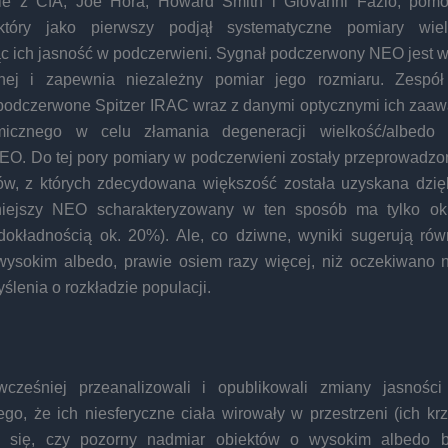
e z CfA, Joe Hora, Howard Smith i Giovanni Fazio, pomo
który jako pierwszy podjął systematyczne pomiary wie
ąc ich jasność w podczerwieni. Sygnał podczerwony NEO jest w
lnej i zapewnia niezależny pomiar jego rozmiaru. Zespół
podczerwone Spitzer IRAC wraz z danymi optycznymi ich za
micznego w celu złamania degeneracji wielkość/albedo i
EO. Do tej pory pomiary w podczerwieni zostały przeprowadzo
ów, z których zdecydowana większość została uzyskana dzię
niejszy NEO scharakteryzowany w ten sposób ma tylko ok
 dokładnością ok. 20%). Ale, co dziwne, wyniki sugerują równ
wysokim albedo, prawie osiem razy więcej, niż oczekiwano 
lenia o rozkładzie populacji.
cześniej przeanalizowali i opublikowali zmiany jasności
ego, że ich niesferyczne ciała wirowały w przestrzeni (ich kr
li się, czy pozorny nadmiar obiektów o wysokim albedo b