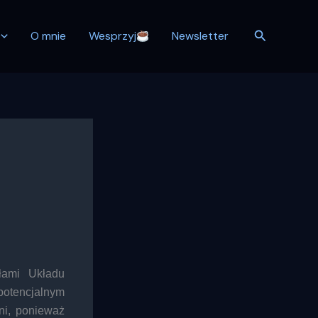
Szukaj
O mnie
Wesprzyj
Newsletter
łami Układu
 potencjalnym
ni, ponieważ