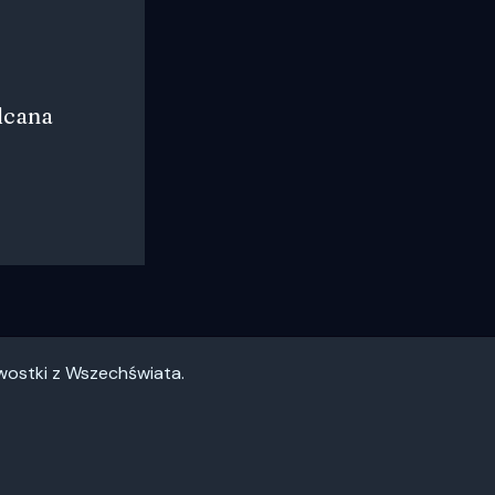
lcana
awostki z Wszechświata.