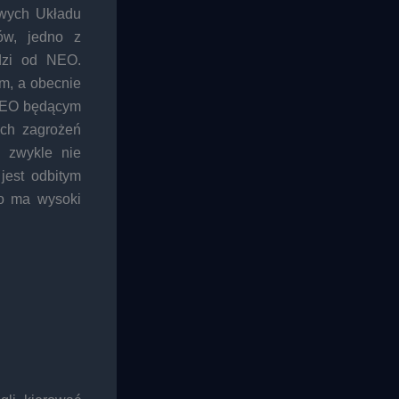
owych Układu
ów, jedno z
dzi od NEO.
m, a obecnie
 NEO będącym
ych zagrożeń
e zwykle nie
jest odbitym
bo ma wysoki