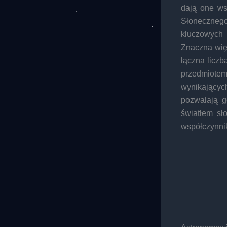
dają one ws
Słoneczneg
kluczowych
Znaczna wię
łączna licz
przedmiotem
wynikającyc
pozwalają g
światłem sł
współczynnik