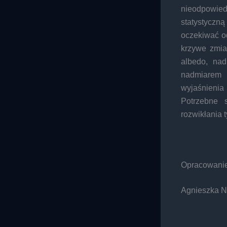
nieodpowie
statystycz
oczekiwać od
krzywe zmia
albedo, nad
nadmiarem b
wyjaśnienia
Potrzebne 
rozwikłania 
Opracowanie
Agnieszka 