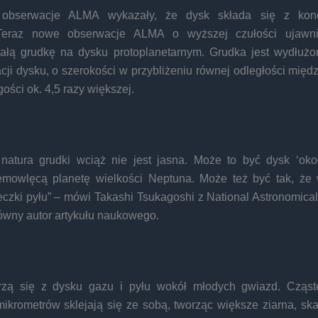
 obserwacje ALMA wykazały, że dysk składa się z konc
. Teraz nowe obserwacje ALMA o wyższej czułości ujawni
ałą grudkę na dysku protoplanetarnym. Grudka jest wydłuż
acji dysku, o szerokości w przybliżeniu równej odległości mię
gości ok. 4,5 razy większej.
natura grudki wciąż nie jest jasna. Może to być dysk ‘okoł
emowlęcą planetę wielkości Neptuna. Może też być tak, że 
eczki pyłu” – mówi Takashi Tsukagoshi z National Astronomica
łówny autor artykułu naukowego.
rzą się z dysku gazu i pyłu wokół młodych gwiazd. Cząst
ikrometrów sklejają się ze sobą, tworząc większe ziarna, ska