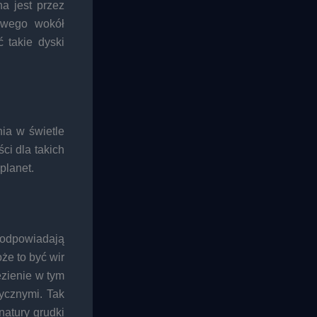
a jest przez
łowego wokół
 takie dyski
ia w świetle
ci dla takich
planet.
 odpowiadają
e to być wir
ezienie w tym
tycznymi. Tak
atury grudki