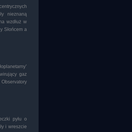
entrycznych
ły nieznaną
ona wzdłuż w
dzy Słońcem a
oplanetarny’
wirujący gaz
l Observatory
eczki pyłu o
ły i wreszcie