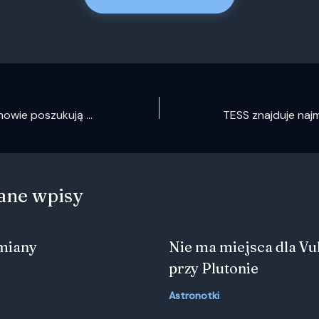
Chińscy astronomowie poszukują kolebek nowych słońc z użyciem FAST
ane wpisy
zmiany
Nie ma miejsca dla Vu
przy Plutonie
Astronotki