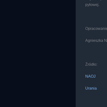
pyłowej.
Opracowanie
Agnieszka 
Źródło:
NAOJ
Urania