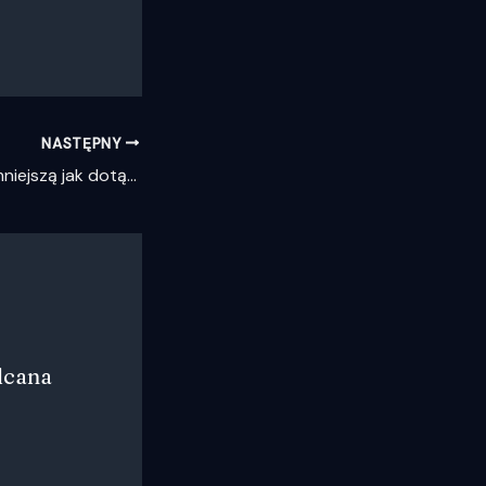
NASTĘPNY
TESS znajduje najmniejszą jak dotąd swoją planetę
lcana