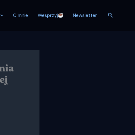
Szukaj
O mnie
Wesprzyj
Newsletter
nia
ej