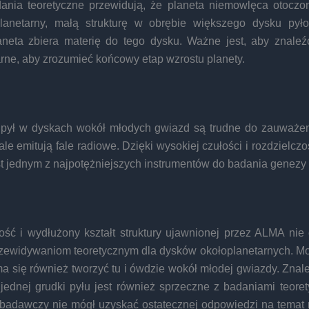
dania teoretyczne przewidują, że planeta niemowlęca otoczon
lanetarny, małą strukturę w obrębie większego dysku py
aneta zbiera materię do tego dysku. Ważne jest, aby znaleźć
rne, aby zrozumieć końcowy etap wzrostu planety.
 pył w dyskach wokół młodych gwiazd są trudne do zauważen
ale emitują fale radiowe. Dzięki wysokiej czułości i rozdzielczoś
st jednym z najpotężniejszych instrumentów do badania genezy 
ość i wydłużony kształt struktury ujawnionej przez ALMA nie
rzewidywaniom teoretycznym dla dysków okołoplanetarnych. Moż
ma się również tworzyć tu i ówdzie wokół młodej gwiazdy. Znal
 jednej grudki pyłu jest również sprzeczne z badaniami teore
 badawczy nie mógł uzyskać ostatecznej odpowiedzi na temat n