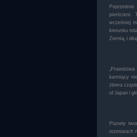
Poprzednie
pierścieni
wcześniej m
kierunku rot
Ziemią, i dłu
„Prawdziwa 
karmiący ni
zbiera cząst
of Japan i g
Planety two
rozmiarach m