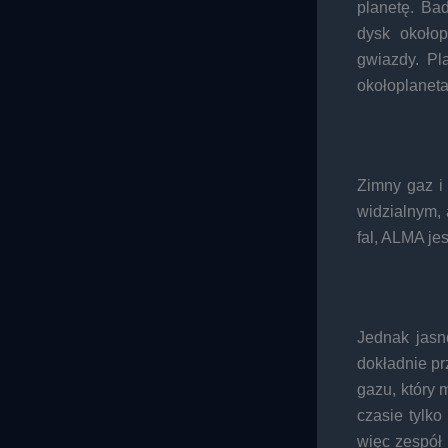
planetę. Ba
dysk okołop
gwiazdy. Pl
okołoplaneta
Zimny gaz i
widzialnym, 
fal, ALMA je
Jednak jasn
dokładnie p
gazu, który 
czasie tylko
więc zespół