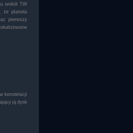
sku wokół TW
, że planeta
az pierwszy
zlokalizowane
w konstelacji
ający ją dysk