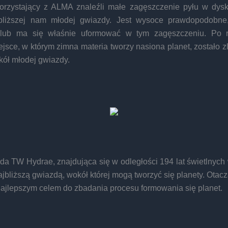
rzystający z ALMA znaleźli małe zagęszczenie pyłu w dy
bliższej nam młodej gwiazdy. Jest wysoce prawdopodobne
ę lub ma się właśnie uformować w tym zagęszczeniu. Po r
jsce, w którym zimna materia tworzy nasiona planet, zostało 
kół młodej gwiazdy.
a TW Hydrae, znajdująca się w odległości 194 lat świetlnych 
najbliższą gwiazdą, wokół której mogą tworzyć się planety. Otacz
najlepszym celem do zbadania procesu formowania się planet.