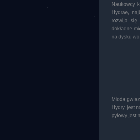
Naukowcy ko
Hydrae, naj
rozwija si
dokładne mie
na dysku wo
Młoda gwiazd
Hydry, jest 
pyłowy jest 