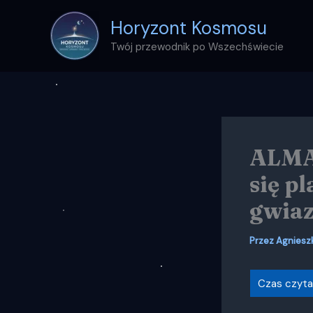
Przejdź
Horyzont Kosmosu
do
treści
Twój przewodnik po Wszechświecie
ALMA
się p
gwia
Przez
Agniesz