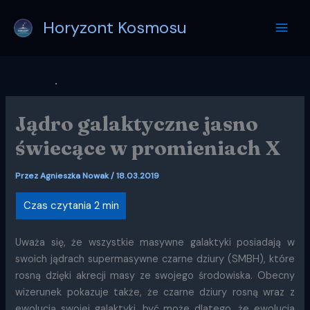
Przejdź
Horyzont Kosmosu
do
treści
Jądro galaktyczne jasno
świecące w promieniach X
Przez
Agnieszka Nowak
/
18.03.2019
Uważa się, że wszystkie masywne galaktyki posiadają w
swoich jądrach supermasywne czarne dziury (SMBH), które
rosną dzięki akrecji masy ze swojego środowiska. Obecny
wizerunek pokazuje także, że czarne dziury rosną wraz z
ewolucją swojej galaktyki, być może dlatego, że ewolucja