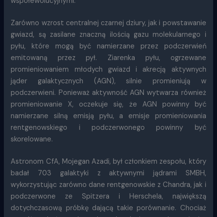
współewolucyjnymi.
Zarówno wzrost centralnej czarnej dziury, jak i powstawanie
gwiazd, są zasilane znaczną ilością gazu molekularnego i
pyłu, które mogą być namierzane przez podczerwień
emitowaną przez pył. Ziarenka pyłu, ogrzewane
promieniowaniem młodych gwiazd i akrecją aktywnych
jąder galaktycznych (AGN), silnie promieniują w
podczerwieni. Ponieważ aktywność AGN wytwarza również
promieniowanie X, oczekuje się, że AGN powinny być
namierzane silną emisją pyłu, a emisje promieniowania
rentgenowskiego i podczerwonego powinny być
skorelowane.
Astronom CfA, Mojegan Azadi, był członkiem zespołu, który
badał 703 galaktyki z aktywnymi jądrami SMBH,
wykorzystując zarówno dane rentgenowskie z Chandra, jak i
podczerwone ze Spitzera i Herschela, największą
dotychczasową próbkę dającą takie porównanie. Chociaż