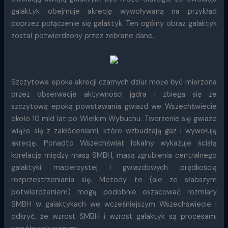
galaktyk obejmuje akrecję wywoływaną na przykład
poprzez połączenie się galaktyk. Ten ogólny obraz galaktyk
został potwierdzony przez zebrane dane.
Szczytowa epoka akrecji czarnych dziur może być mierzona
przez obserwacje aktywności jądra i zbiega się ze
szczytową epoką powstawania gwiazd we Wszechświecie
około 10 mld lat po Wielkim Wybuchu. Tworzenie się gwiazd
wiąże się z zakłóceniami, które wzbudzają gaz i wywołują
akrecję. Ponadto Wszechświat lokalny wykazuje ścisłą
korelację między masą SMBH, masą zgrubienia centralnego
galaktyki macierzystej i gwiazdowych prędkością
rozprzestrzeniania się. Metody te (ale ze słabszym
potwierdzeniem) mogą podobnie oszacować rozmiary
SMBH w galaktykach we wcześniejszym Wszechświecie i
odkryć, że wzrost SMBH i wzrost galaktyk są procesami