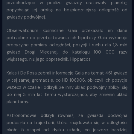
przechodzące w pobliżu gwiazdy uratowały planetę,
popychając jej orbitę na bezpieczniejszą odległość od
gwiazdy podwójnej.
Obserwatorium kosmiczne Gaia przekazało im dane
potrzebne do przetestowania ich hipotezy. Gaia wykonuje
precyzyjne pomiary odległości, pozycji i ruchu dla 1,3 mld
gwiazd Drogi Mlecznej, do katalogu 100 000 razy
większego, niż jego poprzednik, Hipparcos.
Kalas i De Rosa zebrali informacje Gaia na temat 461 gwiazd
w tej samej gromadzie, co HD 106906, obliczyli ich pozycje
wstecz w czasie i odkryli, że inny układ podwójny zbliżył się
do niej 3 mln lat temu wystarczająco, aby zmienić układ
planetarny.
Astronomowie odkryli również, że gwiazda podwójna
podeszła na trajektorii, która znajdowała się w odległości
około 5 stopni od dysku układu, co jeszcze bardziej