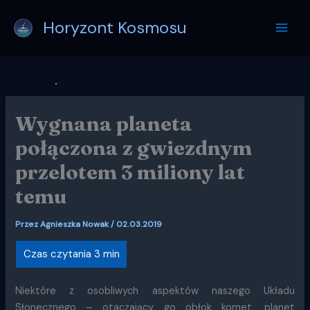
Przejdź
Horyzont Kosmosu
do
treści
Wygnana planeta
połączona z gwiezdnym
przelotem 3 miliony lat
temu
Przez
Agnieszka Nowak
/
02.03.2019
Niektóre z osobliwych aspektów naszego Układu
Słonecznego – otaczający go obłok komet, planet