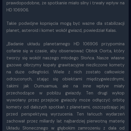
prawdopodobne, że spotkanie miało silny i trwały wpływ na
HD 106906.
Takie podwójne kopnięcia mogą być ważne dla stabilizacji
planet, asteroid i komet wokół gwiazd, powiedział Kalas.
„Badanie układu planetarnego HD 106906 przypomina
cofanie się w czasie, aby obserwować Obłok Oorta, który
tworzy się wokół naszego młodego Słońca. Nasze własne
gazowe olbrzymy kopały grawitacyjnie niezliczone komety
na duże odległości. Wiele z nich zostało całkowicie
odrzuconych, stając się obiektami międzygwiezdnymi,
takimi jak Oumuamua, ale na inne wpływ miały
przechodzące w pobliżu gwiazdy. Ten drugi wykop
wywołany przez przejście gwiazdy może odłączyć orbitę
komety od dalszych spotkań z planetami, oszczędzając jej
przed perspektywą wyrzucenia. Ten łańcuch wydarzeń
zachował przez miliardy lat najbardziej pierwotną materię
Układu Słonecznego w głębokim zamrożeniu z dala od