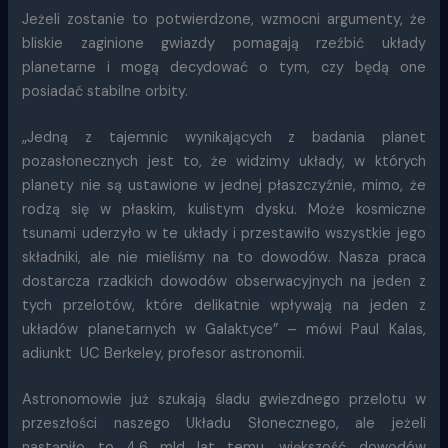
Jeżeli zostanie to potwierdzone, wzmocni argumenty, że
bliskie zaginione gwiazdy pomagają rzeźbić układy
planetarne i mogą decydować o tym, czy będą one
posiadać stabilne orbity.
„Jedną z tajemnic wynikających z badania planet
pozasłonecznych jest to, że widzimy układy, w których
planety nie są ustawione w jednej płaszczyźnie, mimo, że
rodzą się w płaskim, kulistym dysku. Może kosmiczne
tsunami uderzyło w te układy i przestawiło wszystkie jego
składniki, ale nie mieliśmy na to dowodów. Nasza praca
dostarcza rzadkich dowodów obserwacyjnych na jeden z
tych przelotów, które delikatnie wpływają na jeden z
układów planetarnych w Galaktyce” – mówi Paul Kalas,
adiunkt UC Berkeley, profesor astronomii.
Astronomowie już szukają śladu gwiezdnego przelotu w
przeszłości naszego Układu Słonecznego, ale jeżeli
nastąpiło to 4,6 mld lat temu, większość dowodów