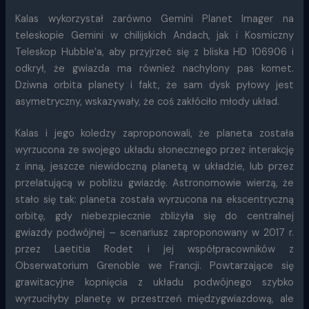
Kalas wykorzystał zarówno Gemini Planet Imager na
teleskopie Gemini w chilijskich Andach, jak i Kosmiczny
Teleskop Hubble’a, aby przyjrzeć się z bliska HD 106906 i
odkrył, że gwiazda ma również nachylony pas komet.
Dziwna orbita planety i fakt, że sam dysk pyłowy jest
asymetryczny, wskazywały, że coś zakłóciło młody układ.
Kalas i jego koledzy zaproponowali, że planeta została
wyrzucona ze swojego układu słonecznego przez interakcję
z inną, jeszcze niewidoczną planetą w układzie, lub przez
przelatującą w pobliżu gwiazdę. Astronomowie wierzą, że
stało się tak: planeta została wyrzucona na ekscentryczną
orbitę, gdy niebezpiecznie zbliżyła się do centralnej
gwiazdy podwójnej – scenariusz zaproponowany w 2017 r.
przez Laetitia Rodet i jej współpracowników z
Obserwatorium Grenoble we Francji. Powtarzające się
grawitacyjne kopnięcia z układu podwójnego szybko
wyrzuciłyby planetę w przestrzeń międzygwiazdową, ale