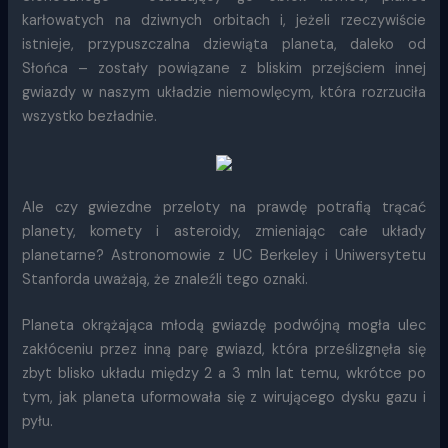
karłowatych na dziwnych orbitach i, jeżeli rzeczywiście
istnieje, przypuszczalna dziewiąta planeta, daleko od
Słońca – zostały powiązane z bliskim przejściem innej
gwiazdy w naszym układzie niemowlęcym, która rozrzuciła
wszystko bezładnie.
Ale czy gwiezdne przeloty na prawdę potrafią trącać
planety, komety i asteroidy, zmieniając całe układy
planetarne? Astronomowie z UC Berkeley i Uniwersytetu
Stanforda uważają, że znaleźli tego oznaki.
Planeta okrążająca młodą gwiazdę podwójną mogła ulec
zakłóceniu przez inną parę gwiazd, która prześlizgnęła się
zbyt blisko układu między 2 a 3 mln lat temu, wkrótce po
tym, jak planeta uformowała się z wirującego dysku gazu i
pyłu.