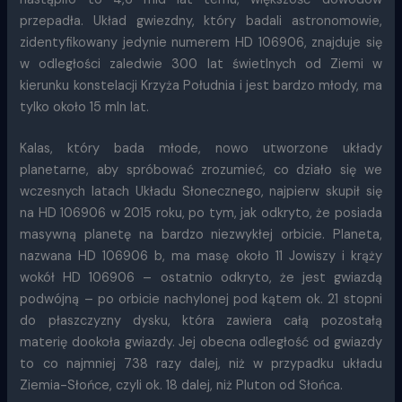
przepadła. Układ gwiezdny, który badali astronomowie,
zidentyfikowany jedynie numerem HD 106906, znajduje się
w odległości zaledwie 300 lat świetlnych od Ziemi w
kierunku konstelacji Krzyża Południa i jest bardzo młody, ma
tylko około 15 mln lat.
Kalas, który bada młode, nowo utworzone układy
planetarne, aby spróbować zrozumieć, co działo się we
wczesnych latach Układu Słonecznego, najpierw skupił się
na HD 106906 w 2015 roku, po tym, jak odkryto, że posiada
masywną planetę na bardzo niezwykłej orbicie. Planeta,
nazwana HD 106906 b, ma masę około 11 Jowiszy i krąży
wokół HD 106906 – ostatnio odkryto, że jest gwiazdą
podwójną – po orbicie nachylonej pod kątem ok. 21 stopni
do płaszczyzny dysku, która zawiera całą pozostałą
materię dookoła gwiazdy. Jej obecna odległość od gwiazdy
to co najmniej 738 razy dalej, niż w przypadku układu
Ziemia-Słońce, czyli ok. 18 dalej, niż Pluton od Słońca.