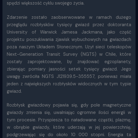
spędzi większość cyklu swojego życia.
Zdarzenie zostało zaobserwowane w ramach dużego
przeglądu rozbłysków tysięcy gwiazd przez doktoranta
University of Warwick Jamesa Jackmana, jako część
projektu poszukiwania zjawisk wybuchowych na gwiazdach
poza naszym Układem Słonecznym. Użył sieci teleskopów
Next-Generation Transit Survey (NGTS) w Chile, które
zostały zaprojektowane, by znajdować egzoplanety,
zbierając pomiary jasności setek tysięcy gwiazd. Jego
uwagę zwróciła NGTS J121939.5-355557, ponieważ miała
jeden z największych rozbłysków widocznych w tym typie
gwiazd.
Rozbłysk gwiazdowy pojawia się, gdy pole magnetyczne
gwiazdy zmienia się, uwalniając ogromne ilości energii w
tym procesie. Przyspiesza to naładowane cząstki, plazmę,
w obrębie gwiazdy, które uderzają w jej powierzchnię,
podgrzewając się do około 10 000 stopni. Energia ta