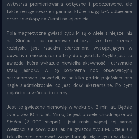
wytwarza promieniowania optyczne i podczerwone, ale
także rentgenowskie i gamma, które mogą być odbierane
przez teleskopy na Ziemi i na jej orbicie.
Pola magnetyczne gwiazd typu M są o wiele silniejsze, niż
na Słońcu i astronomowie obliczyli, że ten rozmiar
rozbłysku jest rzadkim zdarzeniem, występującym w
dowolnym miejscu, raz na trzy do pięciu lat. Zwykle jest to
gwiazda, która wykazuje niewielką aktywność i utrzymuje
stałą jasność. W tę konkretną noc obserwacyjną
astronomowie zauważyli, że na kilka godzin pojaśniała ona
nagle siedmiokrotnie, co jest dość ekstremalne. Po tym
pojaśnieniu wróciła do normy.
Jest to gwiezdne niemowlę w wieku ok. 2 mln lat. Będzie
żyła przez 10 mld lat. Mimo, że jest o wiele chłodniejsza od
Słońca (2 000 stopni) i jest mniej więcej tej samej
wielkości ale dość duża jak na gwiazdę typu M. Dzieje się
tak dlatego, ponieważ wciąż formuje się z gazu w dysku