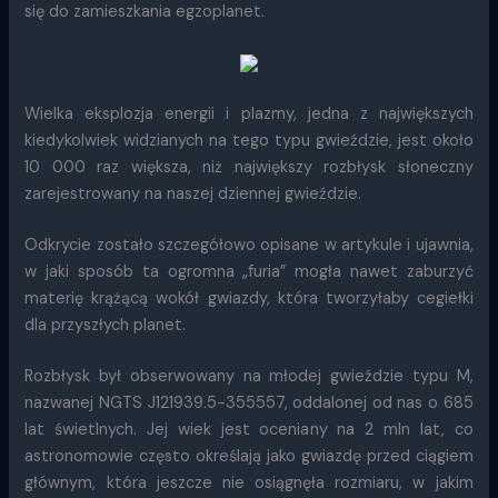
się do zamieszkania egzoplanet.
Wielka eksplozja energii i plazmy, jedna z największych
kiedykolwiek widzianych na tego typu gwieździe, jest około
10 000 raz większa, niż największy rozbłysk słoneczny
zarejestrowany na naszej dziennej gwieździe.
Odkrycie zostało szczegółowo opisane w artykule i ujawnia,
w jaki sposób ta ogromna „furia” mogła nawet zaburzyć
materię krążącą wokół gwiazdy, która tworzyłaby cegiełki
dla przyszłych planet.
Rozbłysk był obserwowany na młodej gwieździe typu M,
nazwanej NGTS J121939.5-355557, oddalonej od nas o 685
lat świetlnych. Jej wiek jest oceniany na 2 mln lat, co
astronomowie często określają jako gwiazdę przed ciągiem
głównym, która jeszcze nie osiągnęła rozmiaru, w jakim