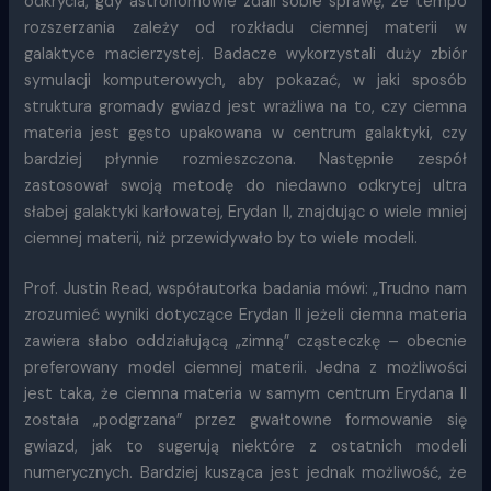
odkrycia, gdy astronomowie zdali sobie sprawę, że tempo
rozszerzania zależy od rozkładu ciemnej materii w
galaktyce macierzystej. Badacze wykorzystali duży zbiór
symulacji komputerowych, aby pokazać, w jaki sposób
struktura gromady gwiazd jest wrażliwa na to, czy ciemna
materia jest gęsto upakowana w centrum galaktyki, czy
bardziej płynnie rozmieszczona. Następnie zespół
zastosował swoją metodę do niedawno odkrytej ultra
słabej galaktyki karłowatej, Erydan II, znajdując o wiele mniej
ciemnej materii, niż przewidywało by to wiele modeli.
Prof. Justin Read, współautorka badania mówi: „Trudno nam
zrozumieć wyniki dotyczące Erydan II jeżeli ciemna materia
zawiera słabo oddziałującą „zimną” cząsteczkę – obecnie
preferowany model ciemnej materii. Jedna z możliwości
jest taka, że ciemna materia w samym centrum Erydana II
została „podgrzana” przez gwałtowne formowanie się
gwiazd, jak to sugerują niektóre z ostatnich modeli
numerycznych. Bardziej kusząca jest jednak możliwość, że