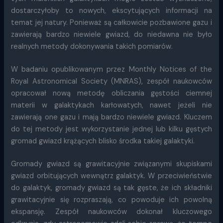
dostarczyłoby to nowych, ekscytujących informacji na
temat jej natury. Ponieważ są całkowicie pozbawione gazu i
zawierają bardzo niewiele gwiazd, do niedawna nie było
realnych metody dokonywania takich pomiarów.
W badaniu opublikowanym przez Monthly Notices of the
Royal Astronomical Society (MNRAS), zespół naukowców
opracował nową metodę obliczania gęstości ciemnej
materii w galaktykach karłowatych, nawet jeżeli nie
zawierają one gazu i mają bardzo niewiele gwiazd. Kluczem
do tej metody jest wykorzystanie jednej lub kilku gęstych
gromad gwiazd krążących blisko środka takiej galaktyki.
Gromady gwiazd są grawitacyjnie związanymi skupiskami
gwiazd orbitujących wewnątrz galaktyk. W przeciwieństwie
do galaktyk, gromady gwiazd są tak gęste, że ich składniki
grawitacyjnie się rozpraszają, co powoduje ich powolną
ekspansję. Zespół naukowców dokonał kluczowego