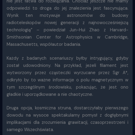
nie jest łatwa do rozwiązania. Chociaż jeszcze nie mamy
odpowiedzi to droga do jej znalezienia jest fascynująca.
Wynik ten motywuje astronomów do budowy
radioteleskopów nowej generacji z najnowocześniejszą
technologią” – powiedział Jun-Hui Zhao z Harvard-
Smithsonian Center for Astrophysics w Cambridge,
Massachusetts, współautor badania.
Każdy z badanych scenariuszy byłby intrygujący, gdyby
został udowodniony. Na przykład, jeżeli filament jest
wytworzony przez cząsteczki wyrzucane przez Sgr A*,
odkryło by to ważne informacje o polu magnetycznym w
tym szczególnym środowisku, pokazując, że jest ono
gładkie i uporządkowane a nie chaotyczne.
Druga opcja, kosmiczna struna, dostarczyłaby pierwszego
dowodu na wysoce spektakularny pomysł z dogłębnymi
implikacjami dla zrozumienia grawitacji, czasoprzestrzeni i
samego Wszechświata.