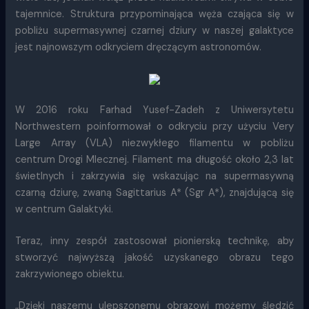
tajemnice. Struktura przypominająca węża czająca się w
pobliżu supermasywnej czarnej dziury w naszej galaktyce
jest najnowszym odkryciem dręczącym astronomów.
W 2016 roku Farhad Yusef-Zadeh z Uniwersytetu
Northwestern poinformował o odkryciu przy użyciu Very
Large Array (VLA) niezwykłego filamentu w pobliżu
centrum Drogi Mlecznej. Filament ma długość około 2,3 lat
świetlnych i zakrzywia się wskazując na supermasywną
czarną dziurę, zwaną Sagittarius A* (Sgr A*), znajdującą się
w centrum Galaktyki.
Teraz, inny zespół zastosował pionierską technikę, aby
stworzyć najwyższą jakość uzyskanego obrazu tego
zakrzywionego obiektu.
„Dzięki naszemu ulepszonemu obrazowi możemy śledzić