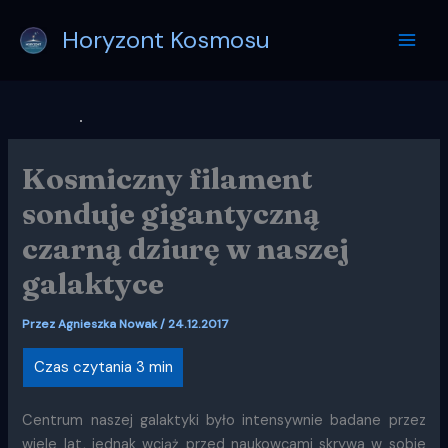
Przejdź
Horyzont Kosmosu
do
treści
Kosmiczny filament
sonduje gigantyczną
czarną dziurę w naszej
galaktyce
Przez
Agnieszka Nowak
/
24.12.2017
Centrum naszej galaktyki było intensywnie badane przez
wiele lat, jednak wciąż przed naukowcami skrywa w sobie