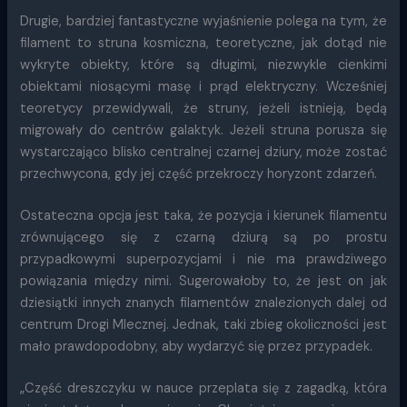
Drugie, bardziej fantastyczne wyjaśnienie polega na tym, że
filament to struna kosmiczna, teoretyczne, jak dotąd nie
wykryte obiekty, które są długimi, niezwykle cienkimi
obiektami niosącymi masę i prąd elektryczny. Wcześniej
teoretycy przewidywali, że struny, jeżeli istnieją, będą
migrowały do centrów galaktyk. Jeżeli struna porusza się
wystarczająco blisko centralnej czarnej dziury, może zostać
przechwycona, gdy jej część przekroczy horyzont zdarzeń.
Ostateczna opcja jest taka, że pozycja i kierunek filamentu
zrównującego się z czarną dziurą są po prostu
przypadkowymi superpozycjami i nie ma prawdziwego
powiązania między nimi. Sugerowałoby to, że jest on jak
dziesiątki innych znanych filamentów znalezionych dalej od
centrum Drogi Mlecznej. Jednak, taki zbieg okoliczności jest
mało prawdopodobny, aby wydarzyć się przez przypadek.
„Część dreszczyku w nauce przeplata się z zagadką, która