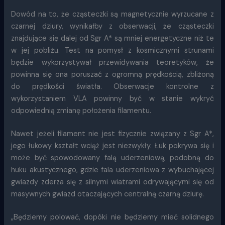
Dowód na to, że cząsteczki są magnetycznie wyrzucane z
czarnej dziury, wynikałby z obserwacji, że cząsteczki
znajdujące się dalej od Sgr A* są mniej energetyczne niż te
w jej pobliżu. Test na pomysł z kosmicznymi strunami
będzie wykorzystywał przewidywania teoretyków, że
powinna się ona poruszać z ogromną prędkością, zbliżoną
do prędkości światła. Obserwacje kontrolne z
wykorzystaniem VLA powinny być w stanie wykryć
odpowiednią zmianę położenia filamentu.
Nawet jeżeli filament nie jest fizycznie związany z Sgr A*,
jego łukowy kształt wciąż jest niezwykły. Łuk pokrywa się i
może być spowodowany falą uderzeniową, podobną do
huku akustycznego, gdzie fala uderzeniowa z wybuchającej
gwiazdy zderza się z silnymi wiatrami odrywającymi się od
masywnych gwiazd otaczających centralną czarną dziurę.
„Będziemy polować, dopóki nie będziemy mieć solidnego