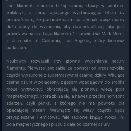
ten filament znacznie bliżej czarnej dziury w centrum
Galaktyki, a teraz będącego wystarczająco blisko by
pokazać nam, że pochodzi stamtąd. Jednak wciąż mamy
dużo pracy do wykonania, aby dowiedzieć się, jaka jest
prawdziwa natura tego filamentu” – powiedział Mark Morris
z University of California, Los Angeles, który kierował
badaniem.
Naukowcy rozważali trzy główne wyjaśnienia natury
filamentu. Pierwsze jest takie, że powstał on przez szybkie
cząstki wyrzucone z supermasywnej czarnej dziury. Wirująca
czarna dziura w połączeniu z gazem wpadającym do środka
może wytworzyć obracającą się pionową wieżę pola
magnetycznego, która zbliża się, a nawet przecina horyzont
zdarzeń, czyli punkt, z którego nie ma powrotu dla
opadającej materii. Wewnątrz tej wieży cząstki będą
przyspieszane i emitować fale radiowe krążąc wokół linii
pola magnetycznego i prądu z dala od czarnej dziury.