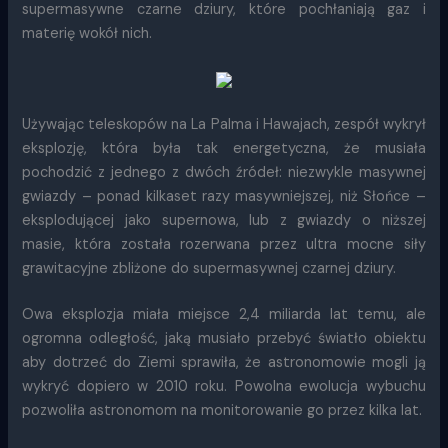
supermasywne czarne dziury, które pochłaniają gaz i
materię wokół nich.
Używając teleskopów na La Palma i Hawajach, zespół wykrył
eksplozję, która była tak energetyczna, że musiała
pochodzić z jednego z dwóch źródeł: niezwykle masywnej
gwiazdy – ponad kilkaset razy masywniejszej, niż Słońce –
eksplodującej jako supernowa, lub z gwiazdy o niższej
masie, która została rozerwana przez ultra mocne siły
grawitacyjne zbliżone do supermasywnej czarnej dziury.
Owa eksplozja miała miejsce 2,4 miliarda lat temu, ale
ogromna odległość, jaką musiało przebyć światło obiektu
aby dotrzeć do Ziemi sprawiła, że astronomowie mogli ją
wykryć dopiero w 2010 roku. Powolna ewolucja wybuchu
pozwoliła astronomom na monitorowanie go przez kilka lat.