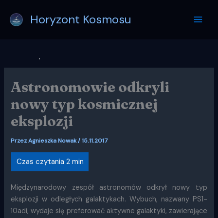
Przejdź
Horyzont Kosmosu
do
treści
Astronomowie odkryli
nowy typ kosmicznej
eksplozji
Przez
Agnieszka Nowak
/
15.11.2017
Międzynarodowy zespół astronomów odkrył nowy typ
eksplozji w odległych galaktykach. Wybuch, nazwany PS1-
10adi, wydaje się preferować aktywne galaktyki, zawierające