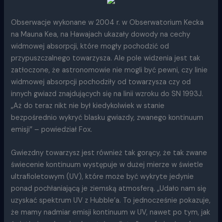
Obserwacje wykonane w 2004 r. w Obserwatorium Kecka
na Mauna Kea, na Hawajach ukazały dowody na cechy
widmowej absorpcji, które mogły pochodzić od
przypuszczalnego towarzysza. Ale pole widzenia jest tak
zatłoczone, że astronomowie nie mogli być pewni, czy linie
widmowej absorpcji pochodziły od towarzysza czy od
innych gwiazd znajdujących się na linii wzroku do SN 1993J.
„Aż do teraz nikt nie był kiedykolwiek w stanie
bezpośrednio wykryć blasku gwiazdy, zwanego kontinuum
emisji” – powiedział Fox.
Gwiezdny towarzysz jest również tak gorący, że tak zwane
świecenie kontinuum występuje w dużej mierze w świetle
ultrafioletowym (UV), które może być wykryte jedynie
ponad pochłaniającą je ziemską atmosferą. „Udało nam się
uzyskać spektrum UV z Hubble’a. To jednocześnie pokazuje,
że mamy nadmiar emisji kontinuum w UV, nawet po tym, jak