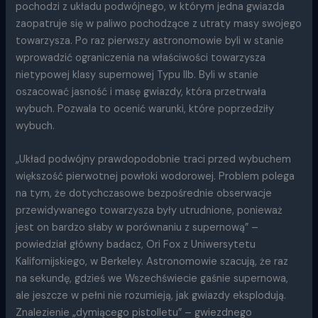
pochodzi z układu podwójnego, w którym jedna gwiazda
zaopatruje się w paliwo pochodzące z utraty masy swojego
towarzysza. Po raz pierwszy astronomowie byli w stanie
wprowadzić ograniczenia na właściwości towarzysza
nietypowej klasy supernowej Typu IIb. Byli w stanie
oszacować jasność i masę gwiazdy, która przetrwała
wybuch. Pozwala to ocenić warunki, które poprzedziły
wybuch.
„Układ podwójny prawdopodobnie traci przed wybuchem
większość pierwotnej powłoki wodorowej. Problem polega
na tym, że dotychczasowe bezpośrednie obserwacje
przewidywanego towarzysza były utrudnione, ponieważ
jest on bardzo słaby w porównaniu z supernową” –
powiedział główny badacz, Ori Fox z Uniwersytetu
Kalifornijskiego, w Berkeley. Astronomowie szacują, że raz
na sekundę, gdzieś we Wszechświecie gaśnie supernowa,
ale jeszcze w pełni nie rozumieją, jak gwiazdy eksplodują.
Znalezienie „dymiącego pistolletu” – gwiezdnego