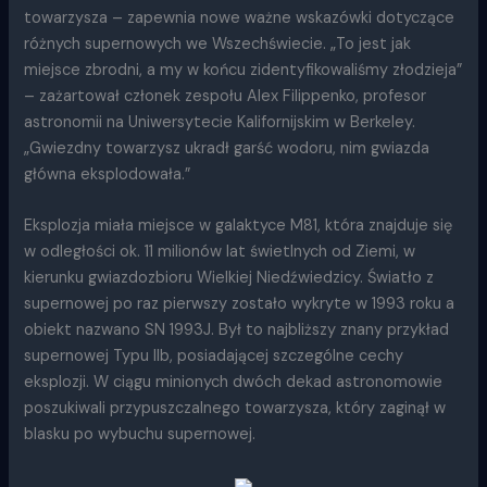
towarzysza – zapewnia nowe ważne wskazówki dotyczące
różnych supernowych we Wszechświecie. „To jest jak
miejsce zbrodni, a my w końcu zidentyfikowaliśmy złodzieja”
– zażartował członek zespołu Alex Filippenko, profesor
astronomii na Uniwersytecie Kalifornijskim w Berkeley.
„Gwiezdny towarzysz ukradł garść wodoru, nim gwiazda
główna eksplodowała.”
Eksplozja miała miejsce w galaktyce M81, która znajduje się
w odległości ok. 11 milionów lat świetlnych od Ziemi, w
kierunku gwiazdozbioru Wielkiej Niedźwiedzicy. Światło z
supernowej po raz pierwszy zostało wykryte w 1993 roku a
obiekt nazwano SN 1993J. Był to najbliższy znany przykład
supernowej Typu IIb, posiadającej szczególne cechy
eksplozji. W ciągu minionych dwóch dekad astronomowie
poszukiwali przypuszczalnego towarzysza, który zaginął w
blasku po wybuchu supernowej.