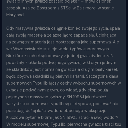
światło innych gwiazd zostało odjęte.” – mówi członek
zespołu Azalee Bostroem z STScI w Baltimore, w stanie
Maryland.
Gdy masywna gwiazda osiągnie koniec swojego życia, spala
całą swoją materię a żelazne jądro zapada się. Uciekająca
na zewnątrz materia jest postrzegana jako supernowa. Ale
we Wszechświecie istnieje wiele typów supernowych.
Niektóre z nich eksplodowały z jednej gwiazdy. Inne zaś
powstały z układu podwójnego gwiazd, w którym jednym
ze składników jest normalna gwiazda a drugim biały karzeł,
bądź obydwa składniki są białymi karłami. Szczególna klasa
supernowych Typu IIb łączy cechy wybuchu supernowych w
układzie podwójnym z tym, co widać, gdy eksplodują
pojedyncze masywne gwiazdy. SN 1993J jak również
wszystkie supernowe Typu IIb są nietypowe, ponieważ nie
posiadają dużej ilości wodoru obecnego w eksplozji.
Kluczowe pytanie brzmi: jak SN 1993J straciła swój wodór?
W modelu supernowej Typu IIb, pierwotna gwiazda traci tuż