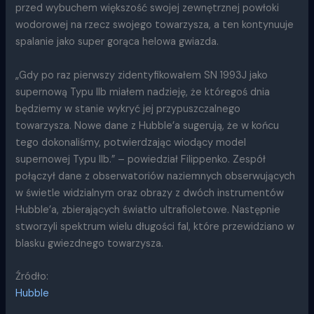
przed wybuchem większość swojej zewnętrznej powłoki
wodorowej na rzecz swojego towarzysza, a ten kontynuuje
spalanie jako super gorąca helowa gwiazda.
„Gdy po raz pierwszy zidentyfikowałem SN 1993J jako
supernową Typu IIb miałem nadzieję, że któregoś dnia
będziemy w stanie wykryć jej przypuszczalnego
towarzysza. Nowe dane z Hubble’a sugerują, że w końcu
tego dokonaliśmy, potwierdzając wiodący model
supernowej Typu IIb.” – powiedział Filippenko. Zespół
połączył dane z obserwatoriów naziemnych obserwujących
w świetle widzialnym oraz obrazy z dwóch instrumentów
Hubble’a, zbierających światło ultrafioletowe. Następnie
stworzyli spektrum wielu długości fal, które przewidziano w
blasku gwiezdnego towarzysza.
Źródło:
Hubble