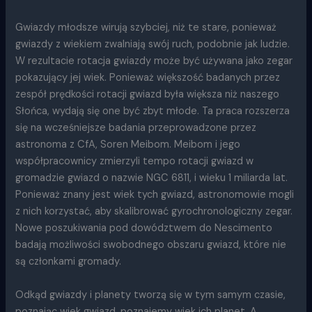
Gwiazdy młodsze wirują szybciej, niż te stare, ponieważ
gwiazdy z wiekiem zwalniają swój ruch, podobnie jak ludzie.
W rezultacie rotacja gwiazdy może być używana jako zegar
pokazujący jej wiek. Ponieważ większość badanych przez
zespół prędkości rotacji gwiazd była większa niż naszego
Słońca, wydają się one być zbyt młode. Ta praca rozszerza
się na wcześniejsze badania przeprowadzone przez
astronoma z CfA, Soren Meibom. Meibom i jego
współpracownicy zmierzyli tempo rotacji gwiazd w
gromadzie gwiazd o nazwie NGC 6811, i wieku 1 miliarda lat.
Ponieważ znany jest wiek tych gwiazd, astronomowie mogli
z nich korzystać, aby skalibrować gyrochronologiczny zegar.
Nowe poszukiwania pod dowództwem do Nescimento
badają możliwości swobodnego obszaru gwiazd, które nie
są członkami gromady.
Odkąd gwiazdy i planety tworzą się w tym samym czasie,
poznając wiek gwiazd, poznajemy wiek ich planet. A