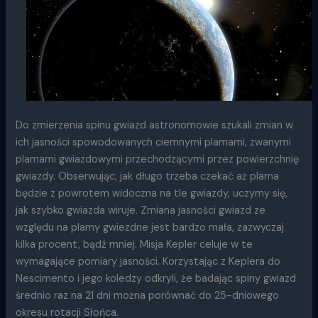
Do zmierzenia spinu gwiazd astronomowie szukali zmian w
ich jasności spowodowanych ciemnymi plamami, zwanymi
plamami gwiazdowymi przechodzącymi przez powierzchnię
gwiazdy. Obserwując, jak długo trzeba czekać aż plama
będzie z powrotem widoczna na tle gwiazdy, uczymy się,
jak szybko gwiazda wiruje. Zmiana jasności gwiazd ze
względu na plamy gwiezdne jest bardzo mała, zazwyczaj
kilka procent, bądź mniej. Misja Kepler celuje w te
wymagające pomiary jasności. Korzystając z Keplera do
Nescimento i jego koledzy odkryli, że badając spiny gwiazd
średnio raz na 21 dni można porównać do 25-dniowego
okresu rotacji Słońca.