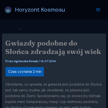
Przejdź
Horyzont Kosmosu
do
treści
Gwiazdy podobne do
Słońca zdradzają swój wiek
Przez
Agnieszka Nowak
/
14.07.2014
Określenie, co sprawia, że gwiazda jest podobna do Słońca
jest tak samo trudne, jak określenie, że planeta jest
podobna do Ziemi. Spodziewamy się, że słoneczny bliźniak
będzie mieć temperaturę, masę i typ widmowy podobny
do Słońca. Oczekujemy również, że jego wiek będzie